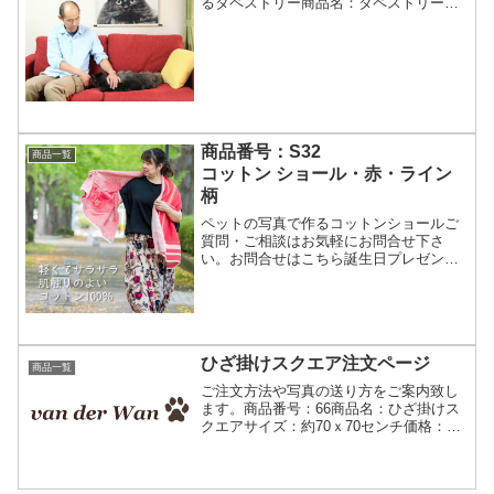
るタペストリー商品名：タペストリー商
品番号73Ｌサイズ縦100ｘ横70cm 33,000
円（税込み）商品番号：74Ｓサイズ縦60
ｘ横70cm 21,780円（税込み）上...
商品番号：S32
商品一覧
コットン ショール・赤・ライン
柄
ペットの写真で作るコットンショールご
質問・ご相談はお気軽にお問合せ下さ
い。お問合せはこちら誕生日プレゼント
に各種お祝いにも☆ご利用目的を聞きま
した。妻の誕生日プレゼントです。2年前
に亡くなった愛犬に会いたいと毎日言っ
ているのでこれに決めまし...
ひざ掛けスクエア注文ページ
商品一覧
ご注文方法や写真の送り方をご案内致し
ます。商品番号：66商品名：ひざ掛けス
クエアサイズ：約70ｘ70センチ価格：
9,800円（税込み）送料、お支払方法はこ
ちら作成期間：約2週間店長への質問・相
談はこちら入力画面下記フォームに必要