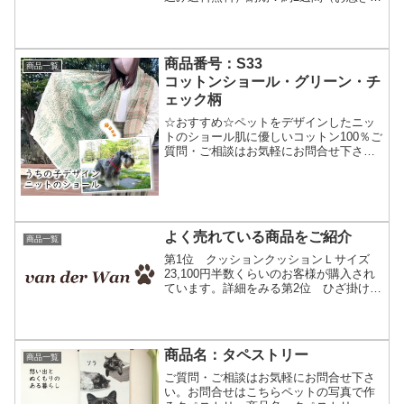
ースはこちら）デザインはお顔のみ無料
イメージ確認の申し込み方法注文前に仕
上りの確認をして頂きます。仕上りのイ
メージ図...
商品番号：S33
商品一覧
コットンショール・グリーン・チ
ェック柄
☆おすすめ☆ペットをデザインしたニッ
トのショール肌に優しいコットン100％ご
質問・ご相談はお気軽にお問合せ下さ
い。お問合せはこちらコットンショール
の紹介ウチの子オーダーメイドペットの
お写真で作るオーダーメイドです。コッ
トンの肌触りコットンの...
よく売れている商品をご紹介
商品一覧
第1位 クッションクッションＬサイズ
23,100円半数くらいのお客様が購入され
ています。詳細をみる第2位 ひざ掛けハ
ーフひざ掛けハーフ14,960円小さめのコ
ットンブランケット詳細を見る第3位 メ
モリアルニットメモリアルニット33,000
円...
商品名：タペストリー
商品一覧
ご質問・ご相談はお気軽にお問合せ下さ
い。お問合せはこちらペットの写真で作