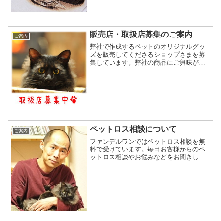
販売店・取扱店募集のご案内
ご案内
弊社で作成するペットのオリジナルグッ
ズを販売してくださるショップさまを募
集しています。弊社の商品にご興味があ
る企業様、お店で取り扱いたいというシ
ョップさまにご検討頂けると幸いです。
ただ今取り扱い頂いているショップさま
は、ペットのオリジナルグ...
ペットロス相談について
ご案内
ファンデルワンではペットロス相談を無
料で受けています。毎日お客様からのペ
ットロス相談やお悩みなどをお聞きしな
がら作成しています。お客様の数は20年
で13,000人を超えました。製作依頼の際
にはぜひお気持ちもお聞かせ下さい。皆
さんこんにちは、...