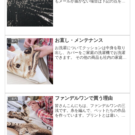
もメールが届かない場合は下記の点をご
確認下さい。メールが届かない理由携帯
電話の受信設定携帯電話やスマートフォ
ン、タブレットなどをご利用の方で受信
拒否等の設定や迷惑メール...
お直し・メンテナンス
ご案内
お洗濯についてクッションは中身を取り
出し、カバーをご家庭の洗濯機でお洗濯
できます。 その他の商品も社内の家庭用
洗濯機でお洗濯試験をして、縮まない事
を確認しています。 但しニット製品です
ので、セーターなどのニット製品と同じ
ように扱って下さい。...
ファンデルワンで買う理由
ご案内
皆さんこんにちは、ファンデルワンの三
浅です。糸を編んで、ペットたちの作品
を作っています。プリントとは違い、手
描きでペットをデザインして糸を編んで
作ります。楽天市場に出店しても、多く
の人がファンデルワンで買いたいと言い
ます。ある時、お客様にこ...