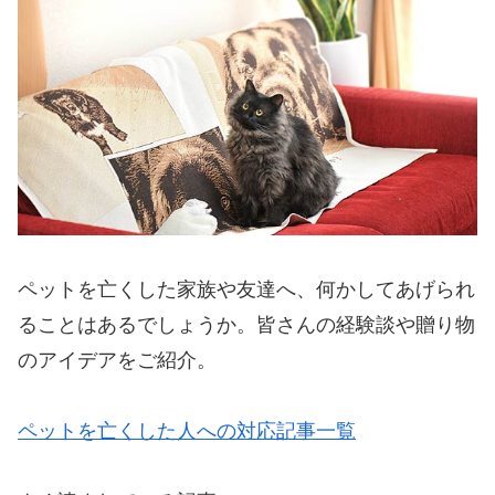
ペットを亡くした家族や友達へ、何かしてあげられ
ることはあるでしょうか。皆さんの経験談や贈り物
のアイデアをご紹介。
ペットを亡くした人への対応記事一覧