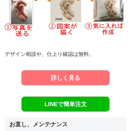
デザイン相談や、仕上り確認は無料。
詳しく見る
LINEで簡単注文
お直し、メンテナンス