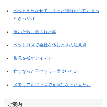
ペットを死なせてしまった後悔から立ち直っ
たきっかけ
泣いた歌、癒された本
ペットロスで会社を休むときの注意点
形見を残すアイデア
亡くなった子にもう一度会いたい
メモリアルグッズで元気になった人たち
ご案内