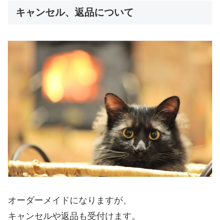
キャンセル、返品について
オーダーメイドになりますが、
キャンセルや返品も受付けます。