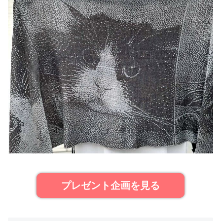
プレゼント企画を見る