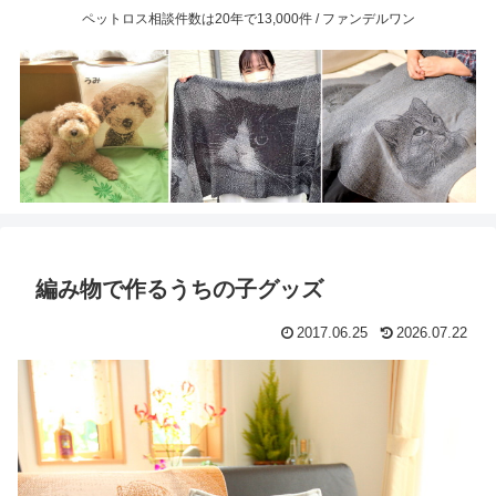
ペットロス相談件数は20年で13,000件 / ファンデルワン
編み物で作るうちの子グッズ
2017.06.25
2026.07.22