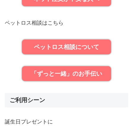
ペットロス相談はこちら
ペットロス相談について
「ずっと一緒」のお手伝い
ご利用シーン
誕生日プレゼントに