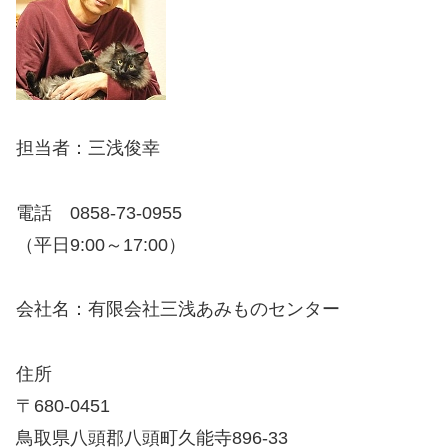
担当者：三浅俊幸
電話 0858-73-0955
（平日9:00～17:00）
会社名：有限会社三浅あみものセンター
住所
〒680-0451
鳥取県八頭郡八頭町久能寺896-33