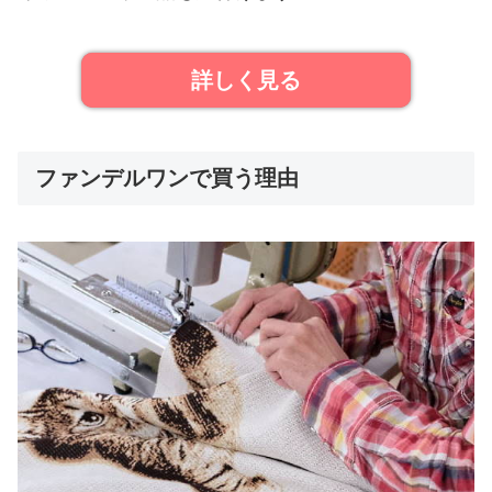
詳しく見る
ファンデルワンで買う理由