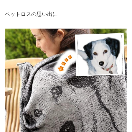
ペットロスの思い出に