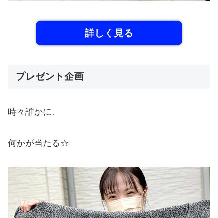
詳しく見る
プレゼント企画
時々誰かに、
何かが当たる☆