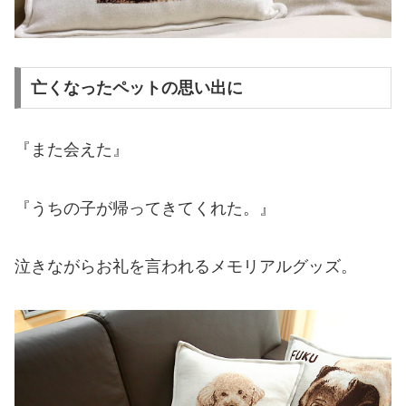
亡くなったペットの思い出に
『また会えた』
『うちの子が帰ってきてくれた。』
泣きながらお礼を言われるメモリアルグッズ。