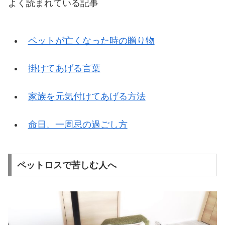
よく読まれている記事
ペットが亡くなった時の贈り物
掛けてあげる言葉
家族を元気付けてあげる方法
命日、一周忌の過ごし方
ペットロスで苦しむ人へ