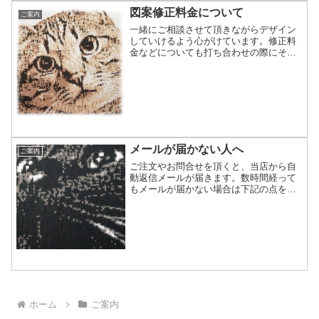
図案修正料金について
ご案内
一緒にご相談させて頂きながらデザイン
していけるよう心がけています。修正料
金などについても打ち合わせの際にその
都度ご案内させて頂いていますのでご安
心下さい。図案修正による追加料金につ
いてのご案内それではデザイン修正と料
金についてご案内させて頂...
メールが届かない人へ
ご案内
ご注文やお問合せを頂くと、当店から自
動返信メールが届きます。数時間経って
もメールが届かない場合は下記の点をご
確認下さい。メールが届かない理由携帯
電話の受信設定携帯電話やスマートフォ
ン、タブレットなどをご利用の方で受信
拒否等の設定や迷惑メール...
ホーム
ご案内