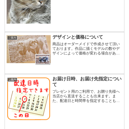
個人情報として管理します。2.個人情報
のうち「履歴情報および特性情報」と
は、上記に定める「個人...
デザインと価格について
ご案内
商品はオーダーメイドで作成させて頂い
ております。作品に描くモデルの数やデ
ザインによって価格が変わる場合があり
ますのでご案内致します。●クッションと
編物ポートレートについてクッションと
ポートレートに描くのは1匹のみを推奨し
ていますが、少し画質...
お届け日時、お届け先指定につい
ご案内
て
プレゼント用のご利用で、お贈り先様へ
当店から直送することも出来ます。ま
た、配達日と時間帯を指定することも出
来ます。ご注意：配達日時はあくまで目
安とご理解下さい。当店の商品はご注文
をお受けしてから作成するオーダーメイ
ドですので、作成状況によっ...