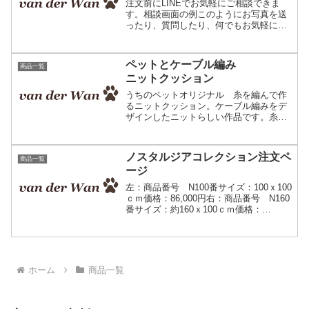
注文前にLINEでお気軽にご相談できま
す。相談画面の例このようにお写真を送
ったり、質問したり、何でもお気軽にご
相談下さい。よくある問い合わせ○○日に
間に合いますか？この写真でも作れます
か？ペットロスの相談は聞いてもらえま
ペットとケーブル編み
商品一覧
すか？その他、些細な...
ニットクッション
うちのペットオリジナル 糸を編んで作
るニットクッション。ケーブル編みをデ
ザインしたニットらしい作品です。糸を
編んでペットを描いています。 製作依
頼 商品番号：N50ノスタルジアニット
クッション50価格：38,000円（税込み、
ノスタルジアコレクション注文ペ
商品一覧
送料無料）サイ...
ージ
左：商品番号 N100番サイズ：100ｘ100
ｃｍ価格：86,000円右：商品番号 N160
番サイズ：約160ｘ100ｃｍ価格：
128,000円税込み・送料無料素材：アクリ
ル85％ウール15％納期：1～2カ月仕上り
確認の流れお支払い前にデザ...
ホーム
商品一覧