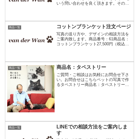
いう問い合わせを良く頂きます。その時
にお写真を送って下されば間に合ったの
に…。という事もしばしば。そこで、お
急ぎコースを作りました。 概要お急ぎコ
ースでご依頼頂いたお...
コットンブランケット注文ページ
商品一覧
写真の送り方や、デザインの相談方法を
ご案内致します。商品番号：61商品名：
コットンブランケット27,500円（税込
み・送料無料）【商品の詳細】サイズ：
約70ｘ100センチ素材：ニット コット
ン100%作成期間：10日から2週間程度ご
注文の流...
商品名：タペストリー
商品一覧
ご質問・ご相談はお気軽にお問合せ下さ
い。お問合せはこちらペットの写真で作
るタペストリー商品名：タペストリー商
品番号73Ｌサイズ縦100ｘ横70cm 33,000
円（税込み）商品番号：74Ｓサイズ縦60
ｘ横70cm 21,780円（税込み）上...
LINEでの相談方法をご案内しま
商品一覧
す