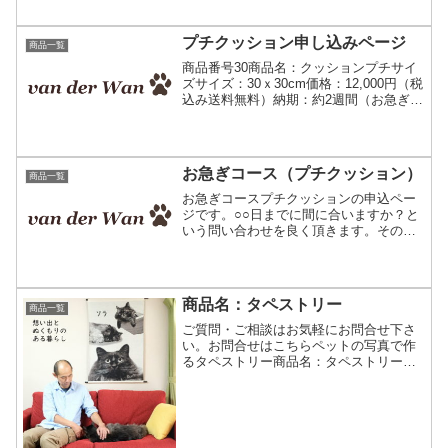
インのご相談もお気軽にご連絡下さい。
お問合せの際は商品番号64番もお伝え頂
けると幸いです。下記「友だち追加」を
プチクッション申し込みページ
商品一覧
押すと、当店「あみ...
商品番号30商品名：クッションプチサイ
ズサイズ：30ｘ30cm価格：12,000円（税
込み送料無料）納期：約2週間（お急ぎコ
ースはこちら）デザインはお顔のみ無料
イメージ確認の申し込み方法注文前に仕
上りの確認をして頂きます。仕上りのイ
メージ図...
お急ぎコース（プチクッション）
商品一覧
お急ぎコースプチクッションの申込ペー
ジです。○○日までに間に合いますか？と
いう問い合わせを良く頂きます。その時
にお写真を送って下されば間に合ったの
に…。という事もしばしば。そこで、お
急ぎコースを作りました。 概要お急ぎコ
ースでご依頼頂いたお...
商品名：タペストリー
商品一覧
ご質問・ご相談はお気軽にお問合せ下さ
い。お問合せはこちらペットの写真で作
るタペストリー商品名：タペストリー商
品番号73Ｌサイズ縦100ｘ横70cm 33,000
円（税込み）商品番号：74Ｓサイズ縦60
ｘ横70cm 21,780円（税込み）上...