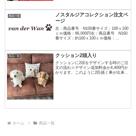
ノスタルジアコレクション注文ペ
商品一覧
ージ
左：商品番号 N100番サイズ：100ｘ100
ｃｍ価格：86,000円右：商品番号 N160
番サイズ：約160ｘ100ｃｍ価格：
128,000円税込み・送料無料素材：アクリ
ル85％ウール15％納期：1～2カ月仕上り
確認の流れお支払い前にデザ...
クッション2頭入り
商品一覧
クッションに2頭をデザインする時のご注
文の流れ☆デザイン追加料金か4,400円か
かります。このように2匹描く事が出来ま
す。1枚の写真に2頭写っているお写真で
作成できますし、 2枚のお写真合成も出
来ます。作成例2頭が離れた写真ですが、
どんな仕...
ホーム
商品一覧