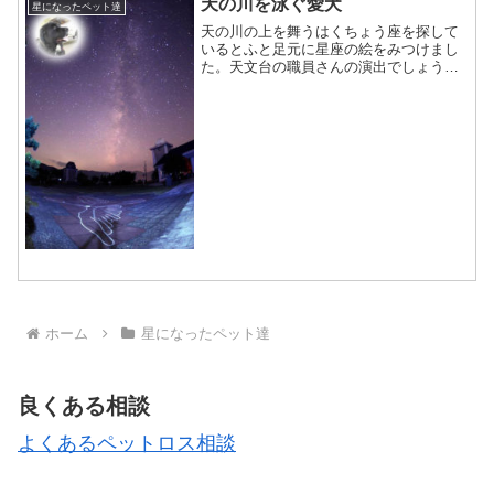
天の川を泳ぐ愛犬
星になったペット達
天の川の上を舞うはくちょう座を探して
いるとふと足元に星座の絵をみつけまし
た。天文台の職員さんの演出でしょう
か。水遊びが大好きだったムック。天の
川で思う存分に泳いで遊んでいるのか
な？「おーい、僕の姿が見えてるか
い？」きっと見えてるよね。いつも...
ホーム
星になったペット達
良くある相談
よくあるペットロス相談