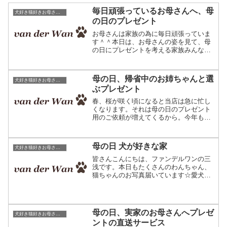
毎日頑張っているお母さんへ、母
犬好き猫好きお母さんへ母の日プレゼント
の日のプレゼント
お母さんは家族の為に毎日頑張っていま
す＾＾本日は、お母さんの姿を見て、母
の日にプレゼントを考える家族みんなの
お話です。ペットの写真で作るオリジナ
ルプレゼント ファンデルワン当店では
ペットの写真からオリジナルグッズを編
母の日、帰省中のお姉ちゃんと選
犬好き猫好きお母さんへ母の日プレゼント
み物で作成する、ニットの...
ぶプレゼント
春、桜が咲く頃になると当店は急に忙し
くなります。それは母の日のプレゼント
用のご依頼が増えてくるから。今年もま
た母の日用にご利用になられるお客様か
らのご注文が増えております。ペットの
写真で作るオリジナルプレゼント クッ
母の日 犬が好きな家
犬好き猫好きお母さんへ母の日プレゼント
ションひざ掛けなどペット...
皆さんこんにちは、ファンデルワンの三
浅です。本日もたくさんのわんちゃん、
猫ちゃんのお写真届いています☆愛犬の
写真で作るオリジナルクッション。主に
プレゼントとしてご利用いただいていま
す。今年も母の日シーズンがやってきま
したね。皆さんプレゼント...
母の日、実家のお母さんへプレゼ
犬好き猫好きお母さんへ母の日プレゼント
ントの直送サービス