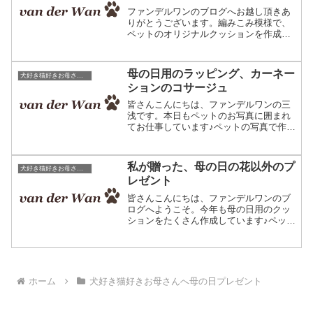
ファンデルワンのブログへお越し頂きあ
りがとうございます。編みこみ模様で、
ペットのオリジナルクッションを作成し
ています。ペットの写真で作るオリジナ
ルグッズ。改めましてこんにちは、ファ
ンデルワンへようこそ。この一ヶ月ほ
母の日用のラッピング、カーネー
犬好き猫好きお母さんへ母の日プレゼント
ど、ウォーキングというもの...
ションのコサージュ
皆さんこんにちは、ファンデルワンの三
浅です。本日もペットのお写真に囲まれ
てお仕事しています♪ペットの写真で作る
オリジナルクッション。主にプレゼント
にご利用頂いています。今年も近づいて
きました、母の日シーズン。母の日はク
私が贈った、母の日の花以外のプ
犬好き猫好きお母さんへ母の日プレゼント
リスマスに続いて1年で...
レゼント
皆さんこんにちは、ファンデルワンのブ
ログへようこそ。今年も母の日用のクッ
ションをたくさん作成しています♪ペット
の写真で作るオリジナルクッションで
す。編みこみ模様で作っています♪改めま
してこんにちは、ファンデルワンの三浅
です。母の日のプレゼン...
ホーム
犬好き猫好きお母さんへ母の日プレゼント