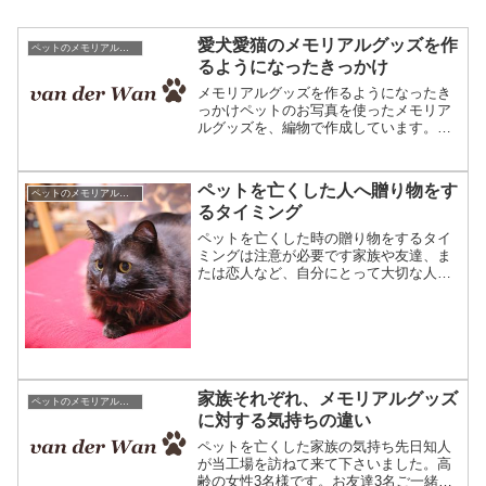
愛犬愛猫のメモリアルグッズを作
ペットのメモリアルグッズ
るようになったきっかけ
メモリアルグッズを作るようになったき
っかけペットのお写真を使ったメモリア
ルグッズを、編物で作成しています。こ
ちらはタペストリー。取り扱い商品はこ
ちらお客さまの作品紹介ペット達は私達
に色々なことを教えてくれます。そして
ペットを亡くした人へ贈り物をす
ペットのメモリアルグッズ
最後に何かを残してお星様...
るタイミング
ペットを亡くした時の贈り物をするタイ
ミングは注意が必要です家族や友達、ま
たは恋人など、自分にとって大切な人が
ペットを亡くした時、自分に何か出来る
ことはないだろうかと考える人も多いで
しょう。その中でもメモリアルグッズを
贈りたいと思っている人も...
家族それぞれ、メモリアルグッズ
ペットのメモリアルグッズ
に対する気持ちの違い
ペットを亡くした家族の気持ち先日知人
が当工場を訪ねて来て下さいました。高
齢の女性3名様です。お友達3名ご一緒