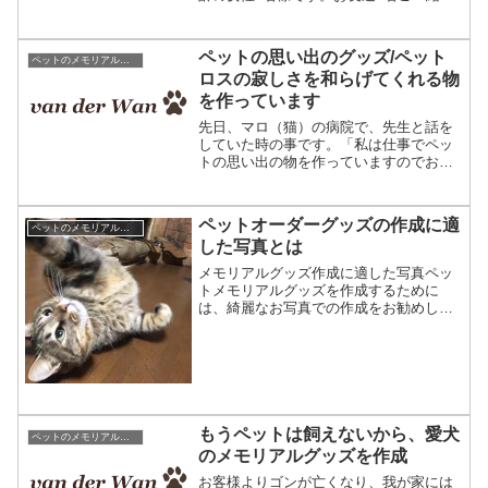
で、皆さんが作品をご覧になられてあれ
を作りたい、これを作りたいと盛り上が
りました^^その中でお一人、愛犬をなく
ペットの思い出のグッズ/ペット
ペットのメモリアルグッズ
された方がいらっしゃい...
ロスの寂しさを和らげてくれる物
を作っています
先日、マロ（猫）の病院で、先生と話を
していた時の事です。「私は仕事でペッ
トの思い出の物を作っていますのでお客
様からペットロスの話を聞いています。
だからいつか自分にも別れが来るのは常
に覚悟しています・・・」マロの余命宣
ペットオーダーグッズの作成に適
ペットのメモリアルグッズ
告を受けて、そんな言葉が...
した写真とは
メモリアルグッズ作成に適した写真ペッ
トメモリアルグッズを作成するために
は、綺麗なお写真での作成をお勧めして
います。例えばこの写真のように、なる
べく全身にピントが合っていて猫もぶれ
ていなくて、いわゆるモデルさんのよう
なポーズを取っている物が綺...
もうペットは飼えないから、愛犬
ペットのメモリアルグッズ
のメモリアルグッズを作成
お客様よりゴンが亡くなり、我が家には