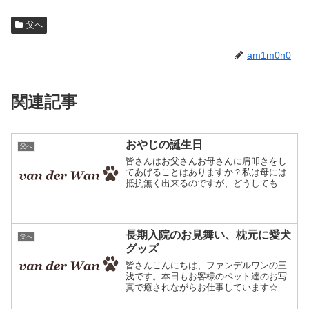
父へ
am1m0n0
関連記事
おやじの誕生日
父へ
皆さんはお父さんお母さんに肩叩きをし
てあげることはありますか？私は母には
抵抗無く出来るのですが、どうしても父
には恥ずかしくて出来ません＾＾今日は
ご両親へ親孝行をしたいと思う青年のお
話です。ペットの写真で作るオリジナル
プレゼント ファンデルワ...
長期入院のお見舞い、枕元に愛犬
父へ
グッズ
皆さんこんにちは、ファンデルワンの三
浅です。本日もお客様のペット達のお写
真で癒されながらお仕事しています☆ペ
ットの写真で作るオリジナルグッズ本日