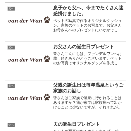
は病院での一場面のお話しです。入院し
ているお父さんが愛犬に会いたがってい
息子から父へ、今までたくさん迷
父へ
るそうなのですが、わんち...
惑掛けました。
ペットの写真で作るオリジナルクッショ
ン。家族のペットのお写真で、お父さん
お母さんへのプレゼントにいかがでしょ
う♪皆さんこんにちは、ファンデルワンへ
ようこそ。敬老の日が近づき、やはりお
父さんお母さんへのプレゼント用にご依
お父さんの誕生日プレゼント
父へ
頼が増えてきています。...
皆さんこんにちは、ファンデルワンへお
越し頂きありがとうございます。ペット
のお写真でオリジナルグッズを作成して
います。編みこみ模様で作ったオリジナ
ルクッション。ご家族やお友達への誕生
日プレゼントにご利用頂いています。お
父さんへのプレゼントお父...
父親の誕生日は毎年温泉というご
父へ
家族のお話し
皆さんはご家族で温泉に行かれることは
ありますか？我が家では家族揃って出か
けることは少ないですが、それぞれが個
人で温泉に入りに行くことは時々ありま
す。そんな私も温泉が好きで一人であち
こち出掛けてはのんびりしています。今
夫の誕生日プレゼント
父へ
日は温泉のお話しです。ペ...