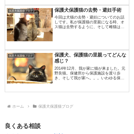
ろし、まさに今からオシ...
保護犬保護猫の去勢・避妊手術
保護犬保護猫ブログ
今回は犬猫の去勢・避妊についてのお話
しです。私が保護猫の里親になる時、オ
ス猫は去勢するように、そして雌猫は避
妊手術をするように言われました。これ
は無知な私にとって衝撃でしたが、説明
を聞いて納得しました。犬猫の去勢・避
妊を初めて聞いた衝撃初め...
保護犬、保護猫の里親ってどんな
保護犬保護猫ブログ
感じ？
2014年12月、我が家に猫が来ました。元
野良猫。保健所から保護施設を渡り歩
き、そして我が家へ。。。いわゆる保護
猫です。ペットを飼い始める時の選択肢
として、保護施設の犬猫の受け入れをご
検討頂きたく、我が家の保護猫ブログを
開始します。でも、保...
ホーム
保護犬保護猫ブログ
良くある相談