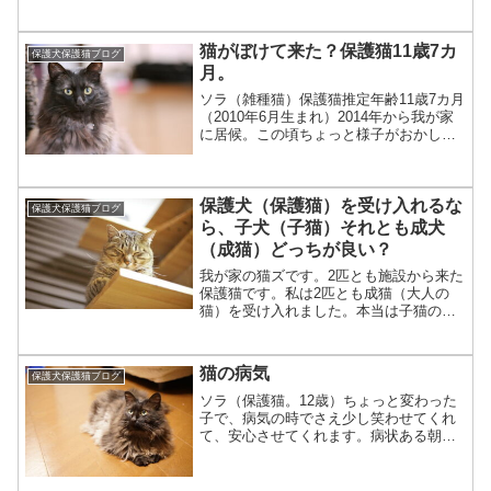
良かった事は？飼うのは大変？それとも
楽？と言う内容で、我が家の猫に限った
猫がぼけて来た？保護猫11歳7カ
話かもしれませんがウチの...
保護犬保護猫ブログ
月。
ソラ（雑種猫）保護猫推定年齢11歳7カ月
（2010年6月生まれ）2014年から我が家
に居候。この頃ちょっと様子がおかしい
のです。もしかしてボケて来た？猫もボ
ケるのか？ずっと以前、私がまだペット
を飼う前の事。ある先輩から犬がボケて
保護犬（保護猫）を受け入れるな
来たという話...
保護犬保護猫ブログ
ら、子犬（子猫）それとも成犬
（成猫）どっちが良い？
我が家の猫ズです。2匹とも施設から来た
保護猫です。私は2匹とも成猫（大人の
猫）を受け入れました。本当は子猫の方
がかわいかったのですが、成猫を受け入
れた理由もあります。ではこれから受け
入れを検討している人はどちらが良いで
猫の病気
保護犬保護猫ブログ
しょうか。実は私も受け...
ソラ（保護猫。12歳）ちょっと変わった
子で、病気の時でさえ少し笑わせてくれ
て、安心させてくれます。病状ある朝、
あちこちでオシッコをする仕草をしてい
ました。新聞紙の上、段ボール箱の中、
私のカバンの上…においをかぎ、腰を下