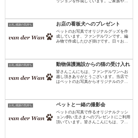
ッションを作成しています。ご家族や飼
い主のお友達へのプレゼントにご利用頂
いています。改めましてこんにちは、フ
ァンデルワンの三浅です。プレゼント用
の商品を作成しているから...
お店の看板犬へのプレゼント
お礼,感謝の気持ち
ペットのお写真でオリジナルグッズを作
成しています、ファンデルワンです。編
み物で作成したひざ掛けです。日々お客
様からのご注文を頂き、ワンちゃん猫ち
ゃんのお写真で作成させて頂いていま
す。ありがとうございます。皆様が色々
な用途でご利用になられてい...
動物保護施設からの猫の受け入れ
お礼,感謝の気持ち
皆さんこんにちは、ファンデルワンへお
越し頂きありがとうございます。当店で
はペットのお写真からオリジナルのクッ
ションを作成しています。写真で作るオ
リジナルクッション。編み物で出来た作
品です。私は今、猫を一匹飼っているの
ですが、このたびもう一匹...
ペットと一緒の撮影会
お礼,感謝の気持ち
ペットのお写真で作るオリジナルクッシ
ョン♪飼い主さまへのプレゼントにご利用
頂いています。皆さんこんにちは、ファ
ンデルワンのブログへようこそ。当店は
編物の工場ですが、その技術を利用して
ペットのお写真そっくりのクッションを