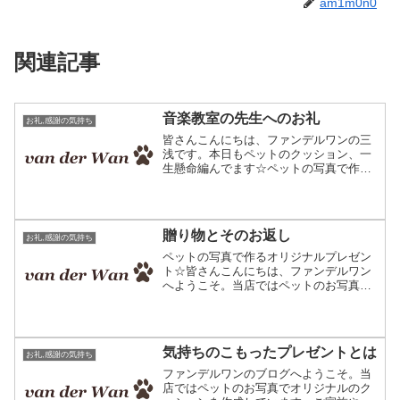
am1m0n0
関連記事
音楽教室の先生へのお礼
お礼,感謝の気持ち
皆さんこんにちは、ファンデルワンの三
浅です。本日もペットのクッション、一
生懸命編んでます☆ペットの写真で作る
オリジナルクッション改めましてこんに
ちは、ファンデルワンの三浅です。ペッ
トのお写真をお預かりし、クッションや
ひざ掛けなどを作成してい...
贈り物とそのお返し
お礼,感謝の気持ち
ペットの写真で作るオリジナルプレゼン
ト☆皆さんこんにちは、ファンデルワン
へようこそ。当店ではペットのお写真で
オリジナルのクッションやひざ掛けを作
成しています。主にプレゼント用のご利
用が多く、誕生日やクリスマス等にご利
用いただいています。さて...
気持ちのこもったプレゼントとは
お礼,感謝の気持ち
ファンデルワンのブログへようこそ。当
店ではペットのお写真でオリジナルのク