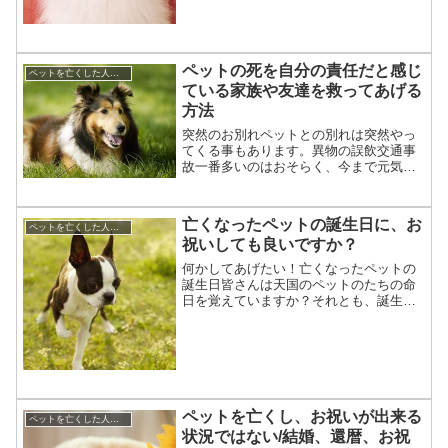
ペットの死を自分の責任だと感じ
ペットを亡くした人への対応,言葉,贈り物
ている家族や友達を救ってあげる
方法
突然のお別れペットとの別れは突然やっ
てくる事もあります。異物の誤飲交通事
故一番多いのはおそらく、今まで元気だ
と思っていたけれど知らない間に病気に
かかっていたというケースかもしれませ
ん。我が家もそうでした。そんな時に飼
亡くなったペットの誕生日に、お
ペットを亡くした人への対応,言葉,贈り物
い主は自分を責めてしまい...
祝いしても良いですか？
何かしてあげたい！亡くなったペットの
誕生日皆さんは天国のペットのたちの命
日を覚えていますか？それとも、誕生日
の方を覚えていますか？私たちは愛犬ム
ックの命日には特に何もしませんが、誕
生日には8年経った今でも家族の話題に上
がります。そして、あれ...
ペットを亡くし、お祝いが出来る
ペットを亡くした人への対応,言葉,贈り物
状況ではない/結婚、還暦、お祝