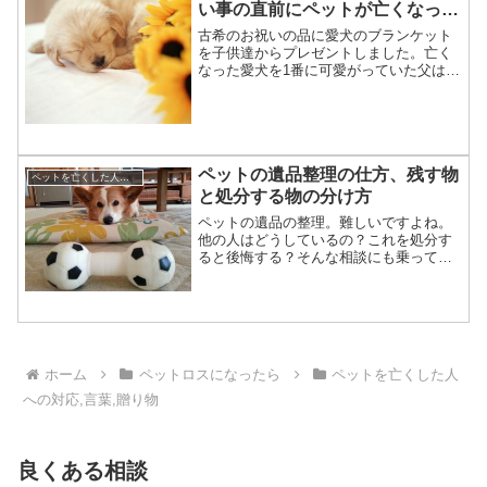
い事の直前にペットが亡くなった
時の対応
古希のお祝いの品に愛犬のブランケット
を子供達からプレゼントしました。亡く
なった愛犬を1番に可愛がっていた父はブ
ランケットを手にした時、いつもは絶対
に泣かない父がクシャクシャに抱き泣い
ていました。「今日は人生で1番最高の日
だ」と泣いて喜んでく...
ペットの遺品整理の仕方、残す物
ペットを亡くした人への対応,言葉,贈り物
と処分する物の分け方
ペットの遺品の整理。難しいですよね。
他の人はどうしているの？これを処分す
ると後悔する？そんな相談にも乗ってい
ます。ペットのメモリアルグッズを作る
という仕事は、ただ作品を作れば良いと
いうものではありません。日々寄せられ
るご相談にお応えするのが...
ホーム
ペットロスになったら
ペットを亡くした人
への対応,言葉,贈り物
良くある相談