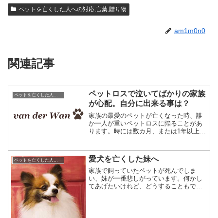
ペットを亡くした人への対応,言葉,贈り物
am1m0n0
関連記事
ペットロスで泣いてばかりの家族
ペットを亡くした人への対応,言葉,贈り物
が心配。自分に出来る事は？
家族の最愛のペットが亡くなった時、誰
か一人が重いペットロスに陥ることがあ
ります。時には数カ月、または1年以上続
くこともあるようです。そんな時、周り
の家族は何をしてあげれば良いでしょう
か。ペットロスから立ち直れない人を救
愛犬を亡くした妹へ
ペットを亡くした人への対応,言葉,贈り物
うため、家族に出来る事...
家族で飼っていたペットが死んでしま
い、妹が一番悲しがっています。何かし
てあげたいけれど、どうすることもでき
ずにいます。せめて思い出の写真で何か
作ってあげようと思いました。このよう
な状況でご利用頂く例をご紹介します。
ペットを亡くした妹を思う気...