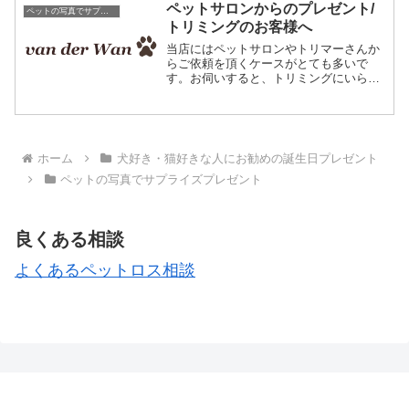
は薪ストーブと大型犬のバーニーズマウ
ペットサロンからのプレゼント/
ペットの写真でサプライズプレゼント
ンテンドッグがいるそうで...
トリミングのお客様へ
当店にはペットサロンやトリマーさんか
らご依頼を頂くケースがとても多いで
す。お伺いすると、トリミングにいらっ
しゃる常連のお客様への誕生日プレゼン
トに当店の作品をご利用下さっているそ
うで、お客様にもとても喜んで頂いてい
るそうです。今回はそんな場...
ホーム
犬好き・猫好きな人にお勧めの誕生日プレゼント
ペットの写真でサプライズプレゼント
良くある相談
よくあるペットロス相談