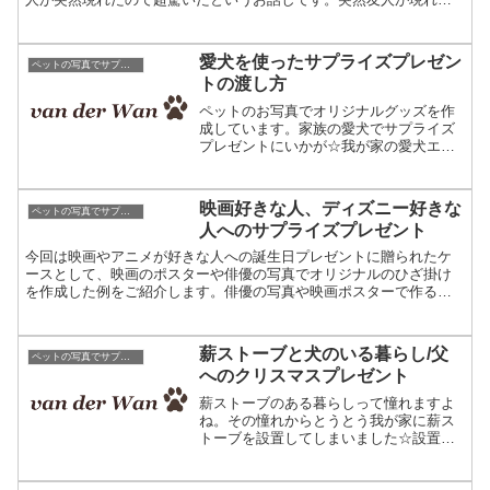
というサプライズ私にはいつも一緒に遊んでいた友達がいて、普
段...
愛犬を使ったサプライズプレゼン
ペットの写真でサプライズプレゼント
トの渡し方
ペットのお写真でオリジナルグッズを作
成しています。家族の愛犬でサプライズ
プレゼントにいかが☆我が家の愛犬エ
ル。当然家族で一番、そして誰からも大
事にされる存在だ。エルは芸をすぐに覚
える。伏せやお座り、ハウスはもちろ
映画好きな人、ディズニー好きな
ペットの写真でサプライズプレゼント
ん、ボールを取って来たり、加...
人へのサプライズプレゼント
今回は映画やアニメが好きな人への誕生日プレゼントに贈られたケ
ースとして、映画のポスターや俳優の写真でオリジナルのひざ掛け
を作成した例をご紹介します。俳優の写真や映画ポスターで作るオ
リジナルグッズまず、当店で何を作っているかご紹介します。当
店...
薪ストーブと犬のいる暮らし/父
ペットの写真でサプライズプレゼント
へのクリスマスプレゼント
薪ストーブのある暮らしって憧れますよ
ね。その憧れからとうとう我が家に薪ス
トーブを設置してしまいました☆設置す
るまえ、色々な業者の方から説明を伺っ
ているとき、とある会社の社長さん宅で