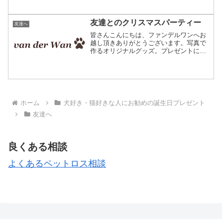
く、だいたいいつもご馳走してもらうほ
うが多いです。学生の頃は社会人の方か
ら時々夕食に誘って頂いたり、飲みに連
友達とのクリスマスパーティー
友達へ
れて行ってもらっても私が...
皆さんこんにちは、ファンデルワンへお
越し頂きありがとうございます。写真で
作るオリジナルグッズ。プレゼントにご
利用頂いています。改めましてこんにち
は、ペットのオリジナルクッションを編
み込み模様で作成しています、ファンデ
ルワンの三浅と申します。...
ホーム
犬好き・猫好きな人にお勧めの誕生日プレゼント
友達へ
良くある相談
よくあるペットロス相談