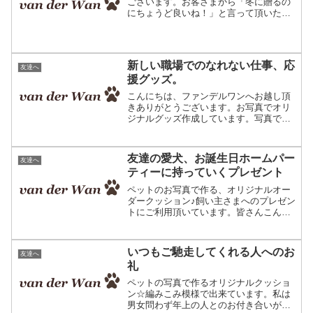
ございます。お客さまから「冬に贈るの
にちょうど良いね！」と言って頂いたこ
ちらの作品。ペットのお写真で作ったオ
リジナルの編物アート（ひざ掛け）で
す。編物アートという名前の通り、編物
で出来ています。ただ、最初...
新しい職場でのなれない仕事、応
友達へ
援グッズ。
こんにちは、ファンデルワンへお越し頂
きありがとうございます。お写真でオリ
ジナルグッズ作成しています。写真で作
ったオリジナルグッズ。編みこみ模様で
出来ています☆当店の作品は元々は、当
店で飼っていた愛犬ムックの写真から生
友達の愛犬、お誕生日ホームパー
友達へ
まれました。そのムックは...
ティーに持っていくプレゼント
ペットのお写真で作る、オリジナルオー
ダークッション♪飼い主さまへのプレゼン
トにご利用頂いています。皆さんこんに
ちは、ファンデルワンへようこそ。編物
の模様でオリジナルクッションを作って
いる、編物のお店です。何度もご注文下
いつもご馳走してくれる人へのお
友達へ
さる方に、ある日どのよ...
礼
ペットの写真で作るオリジナルクッショ
ン☆編みこみ模様で出来ています。私は
男女問わず年上の人とのお付き合いが多