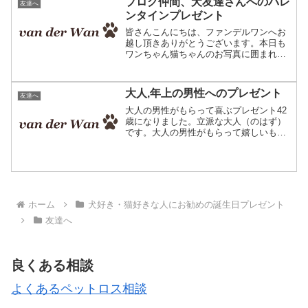
ブログ仲間、犬友達さんへのバレ
友達へ
喜んだ友達友達にふと...
ンタインプレゼント
皆さんこんにちは、ファンデルワンへお
越し頂きありがとうございます。本日も
ワンちゃん猫ちゃんのお写真に囲まれて
作品作りに励んでおります♪ペットの写真
で作る、オリジナルクッション。飼い主
さまへのプレゼントにご利用頂いており
大人,年上の男性へのプレゼント
友達へ
ます。改めましてこんに...
大人の男性がもらって喜ぶプレゼント42
歳になりました。立派な大人（のはず）
です。大人の男性がもらって嬉しいもの
について考えてみます。基本的に、何を
もらっても嬉しいです。。それくらい、
人生の許容範囲が広くなりました^^しか
し、こんな物貰ってし...
ホーム
犬好き・猫好きな人にお勧めの誕生日プレゼント
友達へ
良くある相談
よくあるペットロス相談