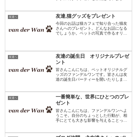
主に飼い主さまへのプレゼント用にご依
頼される方が多いです♪♪珍しい犬種さ
て、当店ではたくさんのペットのお写真
友達,猫グッズをプレゼント
友達へ
が送られてくるのですが、...
今回のお話は猫カフェで知り合った猫友
さんへのプレゼント。どんなお話になる
でしょうか。ペットの写真で作るオリジ
ナルグッズ 一番人気はクッションです
☆猫カフェ物語り、はじまりはじま
り。。。「ねぇ、マスター、わん友って
知ってます？」「うん、知って...
友達の誕生日 オリジナルプレゼ
友達へ
ント
皆さんこんにちは、ペットオリジナルグ
ッズのファンデルワンです。皆さんは友
達の誕生日パーティーを開いたりします
か？本日はお友達へのオリジナルプレゼ
ント探しのお話です。お写真で作る、編
み込み模様のひざ掛けです。友達に贈る
一番簡単な、世界にひとつのプレ
友達へ
誕生日のオリジナルプレゼ...
ゼント
皆さんこんにちは、ファンデルワンへよ
うこそ。自分のちょっとした行動が、相
手にとても大きな影響を与えることって
ありますよね。良いことも、そうでない
事も･･･。今回起きたのは、友達にとても
良い影響を与えた出来事でした。とても