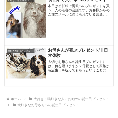
犬好きなお母さんへの誕生日プレゼント
本日は初任給で両親へのプレゼントを買
う二人の若者の会話です。お客様からの
ご注文メールに添えられている言葉。
『初任給が出るので親にプレゼントした
いと思いまして･･･。』これはちゃんとし
た物を作らなければいけません。（もち
ろん全てちゃんと作って...
お母さんが喜ぶプレゼント/非日
犬好きなお母さんへの誕生日プレゼント
常体験
大切なお母さんの誕生日プレゼントに
は、何を贈りますか？母親として家族か
ら誕生日を祝ってもらうということは基
本的には何でもうれしいのでものです。
特に子供から祝ってもらうのはいくつに
なっても嬉しいですね。でも、もしかし
たら「何でも喜ばれる」では...
ホーム
犬好き・猫好きな人にお勧めの誕生日プレゼント
犬好きなお母さんへの誕生日プレゼント