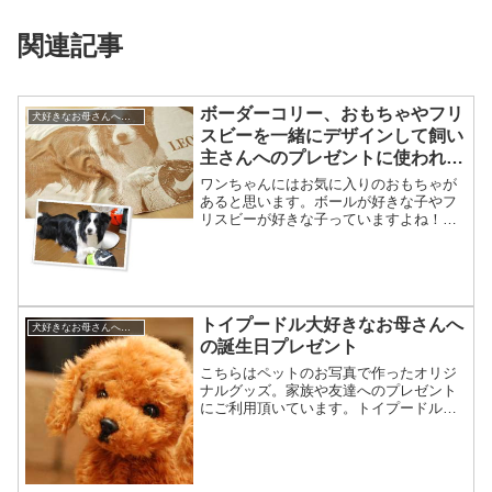
関連記事
ボーダーコリー、おもちゃやフリ
犬好きなお母さんへの誕生日プレゼント
スビーを一緒にデザインして飼い
主さんへのプレゼントに使われる
例
ワンちゃんにはお気に入りのおもちゃが
あると思います。ボールが好きな子やフ
リスビーが好きな子っていますよね！特
にボーダーコリーなど活動的な犬種はお
もちゃを一緒にデザインして欲しいとい
うご要望が多いです。こちらはボーダー
コリーのレオンちゃん。サ...
トイプードル大好きなお母さんへ
犬好きなお母さんへの誕生日プレゼント
の誕生日プレゼント
こちらはペットのお写真で作ったオリジ
ナルグッズ。家族や友達へのプレゼント
にご利用頂いています。トイプードルを
飼っているご家族がお母さんへ誕生日プ
レゼントを贈る時のお話をいたします。
トイプードルは最も人気のある犬種のひ
とつ。関連グッズも多数市...