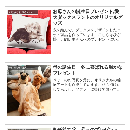
お母さんの誕生日プレゼント,愛
犬好きなお母さんへの誕生日プレゼント
犬ダックスフントのオリジナルグ
ッズ
糸を編んで、ダックスをデザインしたニ
ット製品を作っています。こちらはひざ
掛け。飼い主さんへのプレゼントにいか
が？愛犬の写真でお母さんへの誕生日プ
レゼントを作成こちらはダックスのプー
マちゃんをモデルにしたクッション。と
ても素敵なワンちゃんです...
母の誕生日、冬に喜ばれる温かな
犬好きなお母さんへの誕生日プレゼント
プレゼント
ペットのお写真を元に、オリジナルの編
物アートを作成しています。ひざ掛けに
してもよし、ソファーに掛けて飾っても
よし。お母さんへのプレゼントにご利用
頂いています。寒がりな母へのプレゼン
ト「母は寒がりなので毎年手袋やマフラ
ーなどを贈っていますがそ...
初任給で父、母へのプレゼント