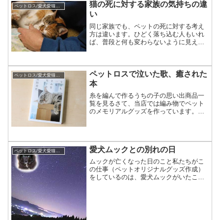
猫の死に対する家族の気持ちの違
ペットロス/愛犬愛猫の死と向き合う体験談
い
同じ家族でも、ペットの死に対する考え
方は違います。ひどく落ち込む人もいれ
ば、普段と何も変わらないように見える
人もいます。今回は家族で意見が食い違
うD様のエピソードをご紹介します。父
が語った、愛猫みぃの最期の日野良猫だ
ったみぃもう、何年も前の...
ペットロスで泣いた歌、癒された
ペットロス/愛犬愛猫の死と向き合う体験談
本
糸を編んで作るうちの子の思い出商品一
覧を見るさて、当店では編み物でペット
のメモリアルグッズを作っています。そ
の際、お客様からペットロスの相談を頂
く事も多く、日々お話を伺いながら作品
作りに励んでいます。そんな皆さんの支
えになれば・・・。という...
愛犬ムックとの別れの日
ペットロス/愛犬愛猫の死と向き合う体験談
ムックが亡くなった日のこと私たちがこ
の仕事（ペットオリジナルグッズ作成）
をしているのは、愛犬ムックがいたこと
がきっかけでした。今日は、そのムック
が亡くなった日の事と、その後の我が家
の暮らしを一部ご紹介します。最期の日
に夢に出てきたムックムッ...