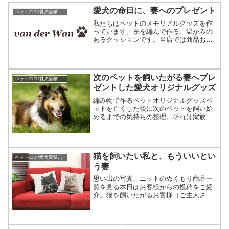
愛犬の命日に、妻へのプレゼント
ペットロス/愛犬愛猫の死と向き合う体験談
私たちはペットのメモリアルグッズを作
っています。糸を編んで作る、温かみの
あるクッションです。当店では商品お届
け後に、贈り物をした時のエピソードを
募集しています。本日ご紹介するのは、
愛犬の命日に奥様へプレゼントを贈りた
かったというお客様からの...
次のペットを飼いたがる妻へプレ
ペットロス/愛犬愛猫の死と向き合う体験談
ゼントした愛犬オリジナルグッズ
編み物で作るペットオリジナルグッズペ
ットを亡くした後に次のペットを飼い始
めるまでの気持ちの整理。それは家族で
も意見が分かれると思います。本日は次
のペットを飼いたがる奥様と、まだ早い
と感じる旦那様（お客様）からの投稿を
ご紹介します。次のペット...
猫を飼いたい私と、もういいとい
ペットロス/愛犬愛猫の死と向き合う体験談
う妻
思い出の写真、ニットのぬくもり商品一
覧を見る本日はお客様からの投稿をご紹
介。猫を飼いたがるお客様（ご主人さ
ま）と、猫はもう飼わなくていいという
奥様のお話しです。また猫を飼いたい自
分と、猫が苦手な妻結婚する前から私は
猫を2匹飼っていました。妻...