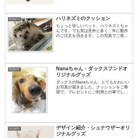
ハリネズミのクッション
作品紹介
ちょっと珍しいペット、ハリネズミちゃ
んです。でも実は意外と多く、年に数件
のご注文を頂きます。この写真でご依頼
頂きました。早速図案作成ですが、お写
真をおしゃれに傾けて撮ってありますの
で、水平に直すかどうかご相談させて頂
きました。水平をご希望で...
Nanaちゃん・ダックスフンドオ
作品紹介
リジナルグッズ
ダックスのNanaちゃん、とてもかわいい
お写真が届きました。クッションをご希
望で、プレゼントにご利用との事でし
た。早速イメージ図案の作成。こちらが
仕上りイメージです。文字を筆記体でご
希望でしたので修正させて頂きました。
文字の修正は無料で出来...
デザイン紹介・シュナウザーオリ
作品紹介
ジナルグッズ