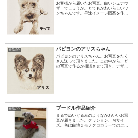
お客様から届いたお写真。白いシュナウ
ザーでしょうか。とてもかわいらしいワ
ンちゃんです。早速イメージ図案を作成
させて頂きました。図案をご確認後、も
う少し大きくしてほしいとのご要望でし
たが、クッションの中身を入れると端の
方は湾曲しますし、これ以...
パピヨンのアリスちゃん
作品紹介
パピヨンのアリスちゃん。お写真をたく
さん送って頂きました。この中から、ど
の写真で作るか相談させて頂き、デザイ
ンのご相談です。クッションのサイズに
合わせて背景を消したり、全身入りやお
顔のみにするか等ご検討頂きました。配
置が決まったら、仕上りの...
プードル作品紹介
作品紹介
まるでぬいぐるみのようなかわいいお写
真が届きました。クッション、Ｍサイ
ズ。色は白地ｘモノクロカラーでのご希
望です。早速イメージ図案を作らせて頂
きました。プードルのモコモコの毛並み