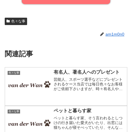
色々な事
am1m0n0
関連記事
有名人、著名人へのプレゼント
色々な事
芸能人、スポーツ選手などにプレゼント
されるケース当店では毎日色々なお客様
がご依頼下さいますが、時々有名人や芸
能人、また演奏家や歌手の方へのプレゼ
ントとしてご注文くださる方もいらっし
ゃいます。こちらがその商品。ペットの
写真で作るオリジナルクッ...
ペットと暮らす家
色々な事
ペットと暮らす家、そう言われるとしつ
けの行き届いた愛犬がいたり、出窓には
猫ちゃんが寝そべっていたり、そんな優