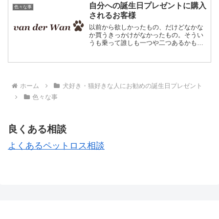
かりますので、お急ぎコースでご依頼さ
自分への誕生日プレゼントに購入
色々な事
れる方も多いです。誕生...
されるお客様
以前から欲しかったもの、だけどなかな
か買うきっかけがなかったもの。そうい
うも乗って誰しも一つや二つあるかもし
れません。私も3つ4つと･･･（笑）今日
は自分へのプレゼントにご購入されるお
客様のお話をさせて頂きます。きっかけ
は自分への誕生日プレ...
ホーム
犬好き・猫好きな人にお勧めの誕生日プレゼント
色々な事
良くある相談
よくあるペットロス相談