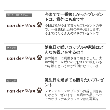
雅な生活を想像してしまいます。皆さん
の家ではペットとどのような暮らしを送
っていますか？本日はペットと暮らす家
のお話です。我が家に薪ス...
今までで一番嬉しかったプレゼン
犬好き・猫好きな人にお勧めの誕生日プレゼント
トは、意外にも傘です
今日は私が今まで貰ったプレゼントの中
で、一番感動した時の事をお話します。
今までにたくさんの物をプレゼントで貰
いました。ブランドの物、結構お高いブ
ーツ、高級包丁（料理好きです）等な
ど・・・でも一番嬉しかったのは、意外
誕生日が近いカップルや家族はど
色々な事
にも傘なのです。その理由を...
んなお祝いをするの？
妻の誕生日に利用させて頂きました。夫
婦の誕生日が近いのでお互いに欲しいも
のを贈るというのが恒例になっています
が、今回はサプライズしてみました。犬
好きな我が家ですので大成功でした！愛
犬や猫ちゃんの写真でオリジナルクッシ
誕生日を過ぎても贈りたいプレゼ
色々な事
ョンを作っています☆ニッ...
ント
ファンデルワンのブログへお越し頂きあ
りがとうございます。当店の作品、ペッ
トのオリジナルクッションはお写真を受
け取ってから作成するオーダーメイドの
商品です。そのため作成には2週間ほどか