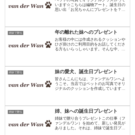
います☆こちらは編物アート。誕生日の
思い出「お兄ちゃんにプレゼントを？私
が？」兄の誕生日にプレゼントなんて上
げた事なんか今までに一度も無い。兄の
誕生日と言えば、親から高いおもちゃを
買ってもらっててうらやま...
年の離れた妹へのプレゼント
姉妹で贈る
お客様の中には作成されるクッションや
ひざ掛けのご利用目的をお話してくださ
る方もいらっしゃいます。そんな中、案
外多いのが姉妹へのプレゼントです。特
に妹さんへのプレゼントが多く、妹思い
のお兄さまお姉さまが多いことに少し私
も幸せな気持ちになってま...
妹の愛犬、誕生日プレゼント
姉妹で贈る
皆さんこんにちは、ファンデルワンへよ
うこそ。当店ではペットのお写真でオリ
ジナルのクッションを作成しています。
編み込み模様で出来たクッションです。
プレゼント用のご利用が多いです♪私の兄
も以前犬を飼っておりまして、今私は猫
を飼っております。兄が...
姉、妹への誕生日プレゼント
姉妹で贈る
姉妹で贈り合うプレゼントこの仕事（フ
ァンデルワン）を始めて、新しい発見が
ありました。それは、姉妹で誕生日プレ
ゼントを贈り合っている人たちがいると