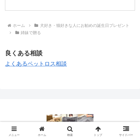
いうこと。私は兄と妹がいますが、兄弟
でプレゼントを贈ったり貰ったりした記
憶がありません。親や友達...
ホーム
犬好き・猫好きな人にお勧めの誕生日プレゼント
姉妹で贈る
良くある相談
よくあるペットロス相談
© 2015 ペットメモリアルグッズ製作・ペットロス相談.
メニュー
ホーム
検索
トップ
サイドバー