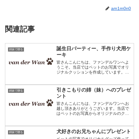
am1m0n0
関連記事
誕生日パーティー、手作り犬用ケ
姉妹で贈る
ーキ
皆さんこんにちは、ファンデルワンへよ
うこそ。当店ではペットのお写真でオリ
ジナルクッションを作成しています。ペ
ットの写真で作るオリジナルクッショ
ン。突然ですが、皆さんはわんちゃん用
のケーキを買ったこと、または作った事
引きこもりの姉（妹）へのプレゼ
姉妹で贈る
はありますか？私たちが犬を...
ント
皆さんこんにちは、ファンデルワンへお
越し頂きありがとうございます。当店で
はペットのお写真からオリジナルのクッ
ションを作成しています。写真そっく
り、ペットオリジナルクッション。当店
で作成するクッションはプレゼント用に
犬好きのお兄ちゃんにプレゼント
姉妹で贈る
ご利用頂くケースが多いので...
ペットの写真でオリジナルグッズ作って