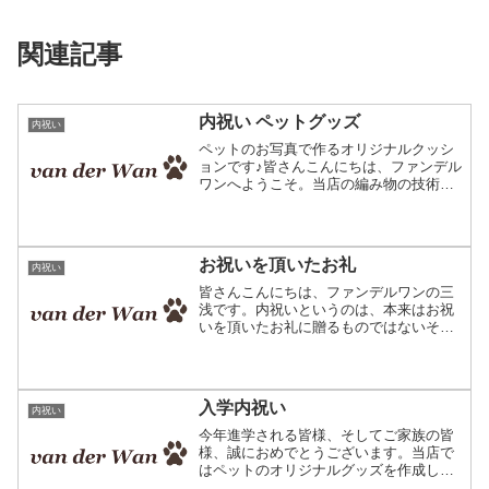
関連記事
内祝い ペットグッズ
内祝い
ペットのお写真で作るオリジナルクッシ
ョンです♪皆さんこんにちは、ファンデル
ワンへようこそ。当店の編み物の技術を
応用して、お写真そっくりのオリジナル
クッションを編み込み模様で作成してい
ます。お客さまの中には、内祝いでご利
用いただく方も多いよう...
お祝いを頂いたお礼
内祝い
皆さんこんにちは、ファンデルワンの三
浅です。内祝いというのは、本来はお祝
いを頂いたお礼に贈るものではないそう
ですね。もともとはお祝いを頂いたか否
かに係わらず、嬉しいことがあった時に
少し多めにお赤飯を炊いたりお持ちをつ
いたりしてご近所さんやお...
入学内祝い
内祝い
今年進学される皆様、そしてご家族の皆
様、誠におめでとうございます。当店で
はペットのオリジナルグッズを作成して
おりますが、お祝いを下さった方への内