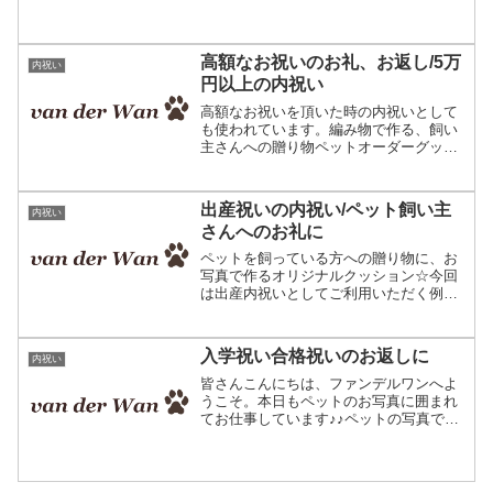
祝いとして当店の作品を贈られると言う
方も少なくありません。相手先様のお宅
のわんちゃん猫ちゃんペッ...
高額なお祝いのお礼、お返し/5万
内祝い
円以上の内祝い
高額なお祝いを頂いた時の内祝いとして
も使われています。編み物で作る、飼い
主さんへの贈り物ペットオーダーグッズ
内祝いで困った経験皆さんは内祝いを贈
る時、こんな経験はありませんか？「高
額なお祝いを頂いた。お返しはどうしよ
出産祝いの内祝い/ペット飼い主
内祝い
う。」例えば、結婚や進学...
さんへのお礼に
ペットを飼っている方への贈り物に、お
写真で作るオリジナルクッション☆今回
は出産内祝いとしてご利用いただく例を
ご紹介します。皆さんこんにちは、ファ
ンデルワンへようこそ。出産祝いをたく
さん頂いたので、それに見合ったお礼を
入学祝い合格祝いのお返しに
内祝い
したいというお客様たち。...
皆さんこんにちは、ファンデルワンへよ
うこそ。本日もペットのお写真に囲まれ
てお仕事しています♪♪ペットの写真で作
るオリジナルクッション。主に飼い主さ
まへのプレゼントにご利用頂いていま
す。春になると増えるのが、入学祝い・
合格祝いのお返しにクッシ...