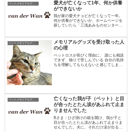
愛犬が亡くなって1年、何か供養
ペットメモリアルグッズがペットロスの支えになったお話し
ができないか
我が家の愛犬チョビが亡くなって一年。
何か供養ができないか、ホームページを
探していたら「三浅あみものセンター」
さんのクッションが目にとまり、家内と
二人これだと思い急いで愛犬の写真をで
応募しました。デザイン画が直ぐに届
メモリアルグッズを受け取った人
ペットメモリアルグッズがペットロスの支えになったお話し
き、愛犬チョビにそっくりな...
の心理
ペットロスが長びく理由に、 誰にも相談
できず、独りで苦しんでいる 自分の気持
ちを理解してもらえないと感じてしまう
などがあります。辛さを理解してもらえ
なかったり、時には冷たい言葉を掛けら
れることもあります。自分だけ時間が止
まってしまったように...
亡くなった我が子（ペット）と目
ペットメモリアルグッズがペットロスの支えになったお話し
が合ったとたん涙があふれて止ま
りませんでした
Bさま：ひざ掛けの箱を開け、我が子と
目が合ったとたん涙があふれて止まりま
せんでした。夫に、それだけ涙が出るほ
ど愛して、頑張ったんだから、もう後悔