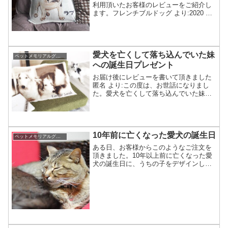
利用頂いたお客様のレビューをご紹介し
ます。フレンチブルドッグ より:2020 年
2 月 10 日 11:22 AMこの度は素敵なクッ
ションを作っていただきありがとうござ
いました。一年前に亡くなった愛犬フ...
愛犬を亡くして落ち込んでいた妹
ペットメモリアルグッズがペットロスの支えになったお話し
への誕生日プレゼント
お届け後にレビューを書いて頂きました
匿名 より:この度は、お世話になりまし
た。愛犬を亡くして落ち込んでいた妹へ
の誕生日プレゼントという事で、急でし
たが日にちも間に合いおかげ様で素敵な
ＢＤとなりました。確認の為にブランケ
ットの箱を開けた瞬間、...
10年前に亡くなった愛犬の誕生日
ペットメモリアルグッズがペットロスの支えになったお話し
ある日、お客様からこのようなご注文を
頂きました。10年以上前に亡くなった愛
犬の誕生日に、うちの子をデザインした
ニットクッションを作ってほしい。愛犬
の記憶が薄れつつあり、何か残したいと
の事でした。商品はこちら↓写真で作るオ
ーダーニットですが、...