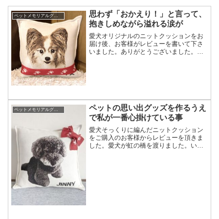
思わず「おかえり！」と言って、
ペットメモリアルグッズがペットロスの支えになったお話し
抱きしめながら溢れる涙が
愛犬オリジナルのニットクッションをお
届け後、お客様がレビューを書いて下さ
いました。ありがとうございました。ド
キドキしながらラッピング越しに見える
懐かしい顔。開けてみると「わぁ〜アリ
スだ！」と思わず、「おかえり！」と言
って、抱きしめながら溢れ...
ペットの思い出グッズを作るうえ
ペットメモリアルグッズがペットロスの支えになったお話し
で私が一番心掛けている事
愛犬そっくりに編んだニットクッション
をご購入のお客様からレビューを頂きま
した。愛犬が虹の橋を渡りました。いつ
もいた場所にいないことが辛く、家族も
大変寂しい思いをしていました。似たト
イプードルのぬいぐるみの購入を検討し
たり、メモリアルグッズで...