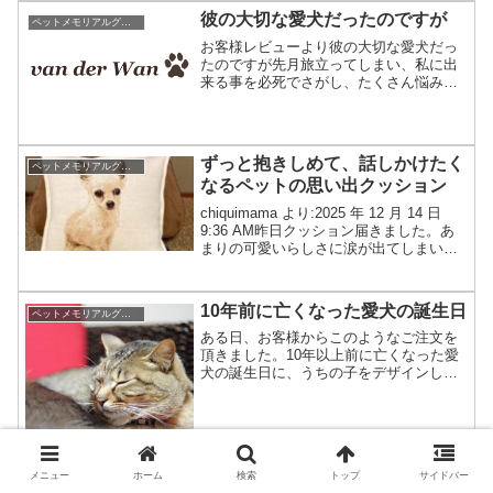
彼の大切な愛犬だったのですが
ペットメモリアルグッズがペットロスの支えになったお話し
お客様レビューより彼の大切な愛犬だっ
たのですが先月旅立ってしまい、私に出
来る事を必死でさがし、たくさん悩み注
文させて頂き、相手もご家族もとても喜
んでくれました。本当にありがとうござ
いました。このお客様は当初、何も語ら
ずにご注文下さいました。...
ずっと抱きしめて、話しかけたく
ペットメモリアルグッズがペットロスの支えになったお話し
なるペットの思い出クッション
chiquimama より:2025 年 12 月 14 日
9:36 AM昨日クッション届きました。あ
まりの可愛いらしさに涙が出てしまいま
した。昨日はずっと抱きしめて、話しか
けていました。いつもお昼寝していた座
椅子のところに置きましたが、...
10年前に亡くなった愛犬の誕生日
ペットメモリアルグッズがペットロスの支えになったお話し
ある日、お客様からこのようなご注文を
頂きました。10年以上前に亡くなった愛
犬の誕生日に、うちの子をデザインした
ニットクッションを作ってほしい。愛犬
の記憶が薄れつつあり、何か残したいと
の事でした。商品はこちら↓写真で作るオ
ーダーニットですが、...
メニュー
ホーム
検索
トップ
サイドバー