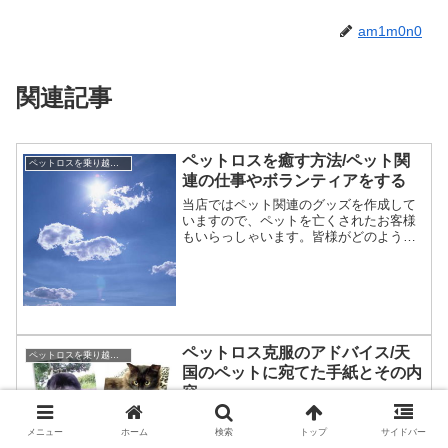
am1m0n0
関連記事
ペットロスを癒す方法/ペット関
ペットロスを乗り越えたい/私のペットロス克服方法
連の仕事やボランティアをする
当店ではペット関連のグッズを作成して
いますので、ペットを亡くされたお客様
もいらっしゃいます。皆様がどのように
してペットロスの辛さを乗り越えている
か、本日はその一例としてペット関連の
仕事やボランティアについてご紹介しま
す。ペット関連のボランテ...
ペットロス克服のアドバイス/天
ペットロスを乗り越えたい/私のペットロス克服方法
国のペットに宛てた手紙とその内
容
ペットロスを克服する方法を探していま
す。今回のテーマは、天国のペットに宛
メニュー
ホーム
検索
トップ
サイドバー