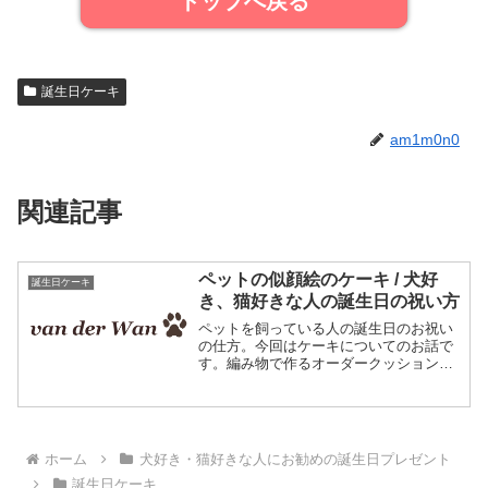
トップへ戻る
誕生日ケーキ
am1m0n0
関連記事
ペットの似顔絵のケーキ / 犬好
誕生日ケーキ
き、猫好きな人の誕生日の祝い方
ペットを飼っている人の誕生日のお祝い
の仕方。今回はケーキについてのお話で
す。編み物で作るオーダークッション飼
い主さん、ぎゅっと抱きしめて☆ペット
の似顔絵ケーキケーキに似顔絵を描いて
くれるサービス、知っている人も多いで
しょう。街のケーキ屋さん...
ホーム
犬好き・猫好きな人にお勧めの誕生日プレゼント
誕生日ケーキ