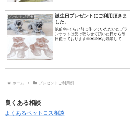
なりました。確認の為にブランケットの
箱を開けた瞬間、渡す側の私がすでに涙
涙でした。ニットがとても...
誕生日プレゼントにご利用頂きま
プレゼントご利用例
した。
以前4年くらい前に作っていただいたブラ
ンケットは受け取らせて頂いた日から毎
日使っております🐶💓🐶💓お洗濯しても
色褪せる事なくコットンの肌触りがとて
もお気に入りですよぉ😆✨ずっと以前に
当店をご利用下さったお客様が、インス
タで見つけて下さり、お...
ホーム
プレゼントご利用例
良くある相談
よくあるペットロス相談