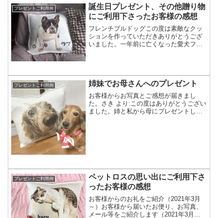
誕生日プレゼント、その他贈り物
プレゼントご利用例
にご利用下さったお客様の感想
フレンチブルドッグこの度は素敵なクッ
ションを作っていただきありがとうござ
いました。一年前に亡くなった愛犬フレ
ンチブルドッグの姿をリアルと再現して
くださいました。いつも座っていたソフ
ァに佇んでいます。未だにペットロスに
苦しんでいる妻への最高の...
姉妹でお母さんへのプレゼント
プレゼントご利用例
お客様からお写真とご感想が届きまし
た。さき より:この度はありがとうござい
ました。姉と私から母にプレゼントしま
した。何よりも愛犬を大切にしている
母。姉と私が実家を離れてしまい寂しい
思いをしていたので、何か良いプレゼン
トはないかと探していたら...
ペットロスの思い出にご利用下さ
プレゼントご利用例
ったお客様の感想
お客様からのお礼をご紹介（2021年3月
～）お客様から届いたお便り、お写真、
メール等をご紹介します（2021年3月