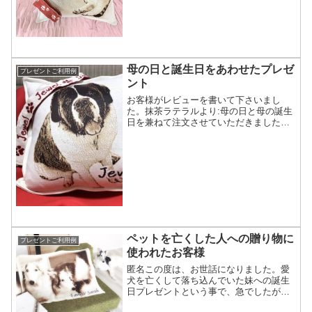
～）。ひめちゃんひめちゃんをご紹介さ
せて頂きます。ご注文当初は掲載をご遠
慮されていましたがお届け後にとても喜
んで頂き、素敵なお...
母の日と誕生日をあわせたプレゼ
プレゼントご利用例
ント
お客様がレビューを書いて下さいまし
た。抹茶ラテラルより:母の日と母の誕生
日を兼ねて注文させていただきました。
注文したその日のうちに下書きを、完成
品が届いたのも1週間するかどうかという
頃でとても迅速な対応や、写真と変わら
ないくらいのうちの子感...
ペットを亡くした人への贈り物に
プレゼントご利用例
使われたお客様
匿名この度は、お世話になりました。愛
犬を亡くして落ち込んでいた妹への誕生
日プレゼントという事で、急でしたが日
にちも間に合いおかげ様で素敵なＢＤと