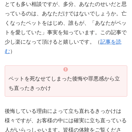
とても多い相談ですが、多分、あなたのせいだと思
っているのは、あなただけではないでしょうか。亡
くなったペットをはじめ、誰もが、「あなたがペッ
トを愛していた」事実を知っています。この記事で
少し楽になって頂けると嬉しいです。（
記事を読
む
）
ペットを死なせてしまった後悔や罪悪感から立
ち直ったきっかけ
後悔している理由によって立ち直れるきっかけは
様々ですが、お客様の中には確実に立ち直っている
人がいらっしゃいます。皆様の体験をご覧くださ