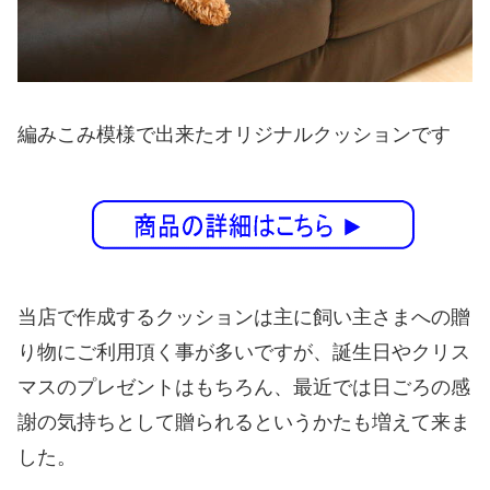
編みこみ模様で出来たオリジナルクッションです
当店で作成するクッションは主に飼い主さまへの贈
り物にご利用頂く事が多いですが、誕生日やクリス
マスのプレゼントはもちろん、最近では日ごろの感
謝の気持ちとして贈られるというかたも増えて来ま
した。