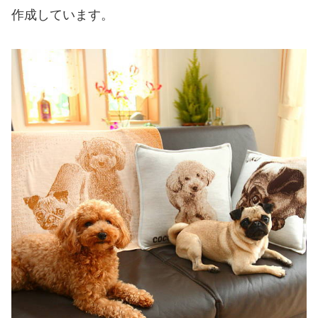
作成しています。