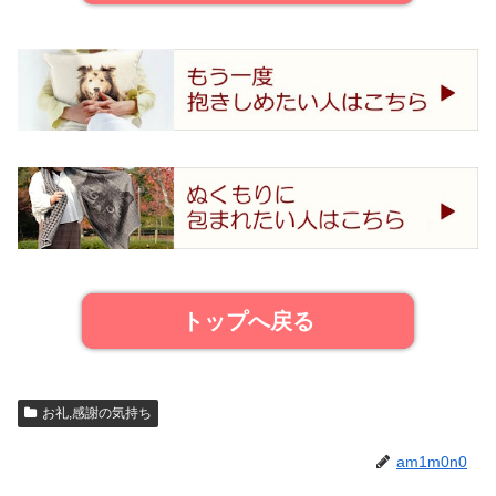
トップへ戻る
お礼,感謝の気持ち
am1m0n0