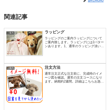
am1m0n0
関連記事
ラッピング
ご案内
ラッピングのご案内ラッピングについて
ご案内致します。ラッピングには2パター
ンあります。1、通常のラッピング淡いピ
ンクの不織布に包み、ニットのリボンで
結んでお届け致します☆ラッピングリボ
ンには肉球がデザインされています。リ
ボンの色や肉球の柄は...
注文方法
ご案内
通常注文正式な注文前に、完成時のイメ
ージ図を確認。通常の注文コースになり
ます。納期約2週間。詳細はこちらお急ぎ
コースお急ぎの方はこちら！