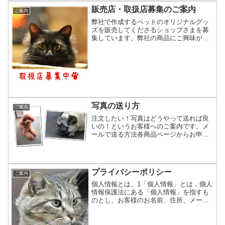
販売店・取扱店募集のご案内
ご案内
弊社で作成するペットのオリジナルグッ
ズを販売してくださるショップさまを募
集しています。弊社の商品にご興味があ
る企業様、お店で取り扱いたいというシ
ョップさまにご検討頂けると幸いです。
ただ今取り扱い頂いているショップさま
は、ペットのオリジナルグ...
写真の送り方
ご案内
注文したい！写真はどうやって送れば良
いの！というお客様へのご案内です。メ
ールで送る方法各商品ページからお申込
み頂くと、数秒後にお客様へ確認メール
が届きます。そのメールに返信で、お写
真を添付してお送りください。LINEで送
る方法LINEで気軽...
プライバシーポリシー
ご案内
個人情報とは。1「個人情報」とは，個人
情報保護法にある「個人情報」を指すも
のとし、お客様のお名前、住所、メール
アドレスなど、個人を特定できる情報を
個人情報として管理します。2.個人情報
のうち「履歴情報および特性情報」と