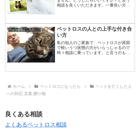
ません。どうしたらいいですか？と言う
相談を良くいただきます。一番良い方法
は、「会えたような気持になる事」だと
思います。ではそのためには何をしたら
良いでしょうか。当店のお客様はメモリ
アルグッズをご注文下さり...
ペットロスの人との上手な付き合
ペットを亡くした人への対応,言葉,贈り物
い方
私の知人のご家族で、ペットロスが原因
で軽いうつ状態の方がいらっしゃるので
時々相談に乗っています。と言うのも、
私は数年前にうつ病になった経験がある
からです。外に出るように誘ったほうが
良いか、または病院に行った方が良いか
などを聞かれます。その時...
ホーム
ペットロスになったら
ペットを亡くした人
への対応,言葉,贈り物
良くある相談
よくあるペットロス相談