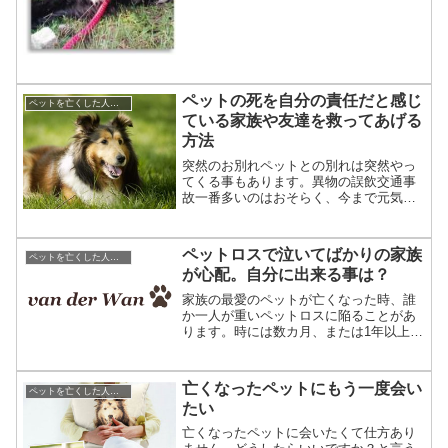
ペットの死を自分の責任だと感じ
ペットを亡くした人への対応,言葉,贈り物
ている家族や友達を救ってあげる
方法
突然のお別れペットとの別れは突然やっ
てくる事もあります。異物の誤飲交通事
故一番多いのはおそらく、今まで元気だ
と思っていたけれど知らない間に病気に
かかっていたというケースかもしれませ
ん。我が家もそうでした。そんな時に飼
ペットロスで泣いてばかりの家族
ペットを亡くした人への対応,言葉,贈り物
い主は自分を責めてしまい...
が心配。自分に出来る事は？
家族の最愛のペットが亡くなった時、誰
か一人が重いペットロスに陥ることがあ
ります。時には数カ月、または1年以上続
くこともあるようです。そんな時、周り
の家族は何をしてあげれば良いでしょう
か。ペットロスから立ち直れない人を救
亡くなったペットにもう一度会い
ペットを亡くした人への対応,言葉,贈り物
うため、家族に出来る事...
たい
亡くなったペットに会いたくて仕方あり