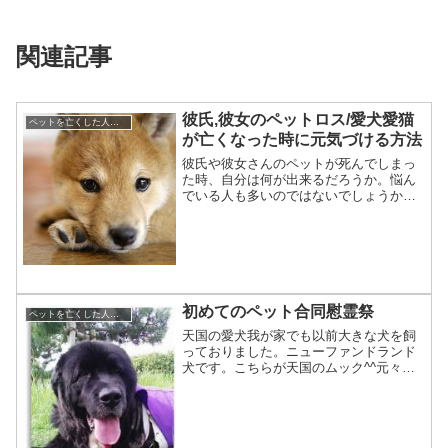
関連記事
彼氏,彼女のペットロス/愛犬愛猫
ペットを亡くした人への対応,言葉,贈り物
が亡くなった時に元気づける方法
彼氏や彼女さんのペットが死んでしまっ
た時、自分は何が出来るだろうか。悩ん
でいる人も多いのではないでしょうか。
こんな時こそ傍にいて支えてあげたいで
す。でも何をしてあげればいいの？支え
てあげる方法は？実はそれはとても難し
い事です。命は戻ってきま...
初めてのペット合同慰霊祭
ペットを亡くした人への対応,言葉,贈り物
天国の愛犬我が家でも以前大きな犬を飼
っておりました。ニューファンドランド
犬です。こちらが天国のムック^^元々当
店の商品はこのムックのクッションを自
宅用に作っていたのがきっかけで、周り
の方から作って欲しいと言われるように
なり、それが口コミで広...