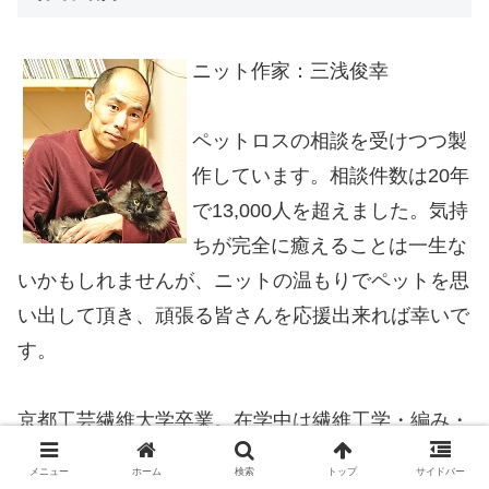
ニット作家：三浅俊幸
ペットロスの相談を受けつつ製
作しています。相談件数は20年
で13,000人を超えました。気持
ちが完全に癒えることは一生な
いかもしれませんが、ニットの温もりでペットを思
い出して頂き、頑張る皆さんを応援出来れば幸いで
す。
京都工芸繊維大学卒業。在学中は繊維工学・編み・
織り・素材など繊維全般を学ぶ。
メニュー
ホーム
検索
トップ
サイドバー