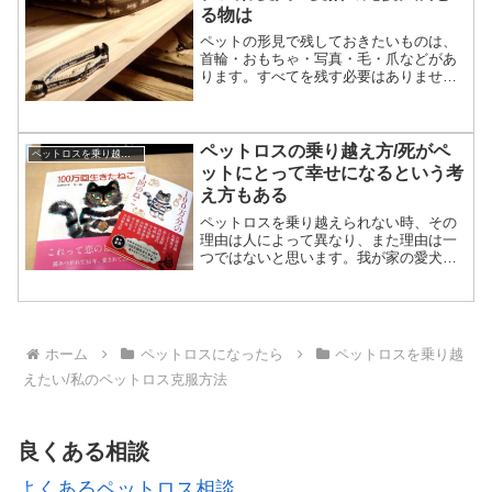
る物は
ペットの形見で残しておきたいものは、
首輪・おもちゃ・写真・毛・爪などがあ
ります。すべてを残す必要はありません
が、後から「捨てなければよかった」と
後悔する人は少なくありません。この記
事では、 残しておきたい形見 保管方法
リメイク方法 実際の...
ペットロスの乗り越え方/死がペ
ペットロスを乗り越えたい/私のペットロス克服方法
ットにとって幸せになるという考
え方もある
ペットロスを乗り越えられない時、その
理由は人によって異なり、また理由は一
つではないと思います。我が家の愛犬ム
ックは病死でしたが、亡くなる前は1年間
闘病し、最後は前足切断までして生きて
いました。長生きしてくれたことは私た
ちにとっても、ムック本...
ホーム
ペットロスになったら
ペットロスを乗り越
えたい/私のペットロス克服方法
良くある相談
よくあるペットロス相談