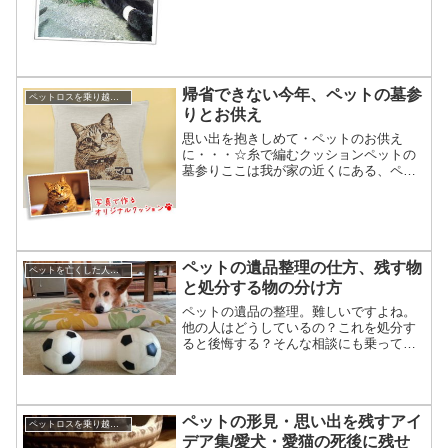
緒だぞ！～☆...
帰省できない今年、ペットの墓参
ペットロスを乗り越えたい/私のペットロス克服方法
りとお供え
思い出を抱きしめて・ペットのお供え
に・・・☆糸で編むクッションペットの
墓参りここは我が家の近くにある、ペッ
ト合同畜魂碑。ここには愛犬ムックと今
年亡くなった猫マロが眠っています。幸
い我が家から近い事もあり、私たちは頻
繁にお参りに行くことが出来...
ペットの遺品整理の仕方、残す物
ペットを亡くした人への対応,言葉,贈り物
と処分する物の分け方
ペットの遺品の整理。難しいですよね。
他の人はどうしているの？これを処分す
ると後悔する？そんな相談にも乗ってい
ます。ペットのメモリアルグッズを作る
という仕事は、ただ作品を作れば良いと
いうものではありません。日々寄せられ
るご相談にお応えするのが...
ペットの形見・思い出を残すアイ
ペットロスを乗り越えたい/私のペットロス克服方法
デア集/愛犬・愛猫の死後に残せ