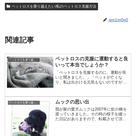
ペットロスを乗り越えたい/私のペットロス克服方法
am1m0n0
関連記事
ペットロスの克服に運動すると良
ペットロスを乗り越えたい/私のペットロス克服方法
いって本当でしょうか？
「ペットロスを克服するのに、運動が良
いと聞きました。」「ペットが亡くな
り、私は出かける元気もないのですが、
出かけた方が良いのでしょうか？」ペッ
トのメモリアルグッズを作成する私のも
とには、このようなご相談も寄せられま
ムックの思い出
す。元気な時の運動は確かに...
ペットロスを乗り越えたい/私のペットロス克服方法
我が家の愛犬ムックは2007年に虹の橋を
渡っていきました。その時の様子を綴っ
た日記がありますので、転載させて頂き
ます。～☆～☆～☆～☆～☆～☆～☆～
☆～☆～☆～☆～☆～2007年10月01日さ
よならムック。でもこれからもずっと一