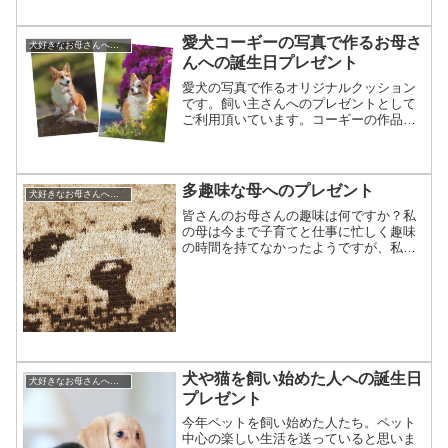
飼っていた母へのプレゼン...
愛犬コーギーの写真で作るお母さ
犬好きなお母さんへの誕生日プレゼント
んへの誕生日プレゼント
愛犬の写真で作るオリジナルクッション
です。飼い主さんへのプレゼントとして
ご利用頂いています。コーギーの作品紹
介はこちら娘として最後のお母さんへの
誕生日プレゼントお客様から次のような
ご連絡を頂きました。「以前注文したこ
とがあるのですが、またお...
多趣味な母へのプレゼント
犬好きなお母さんへの誕生日プレゼント
皆さんのお母さんの趣味は何ですか？私
の母は今まで子育てと仕事に忙しく趣味
の時間を持てなかったようですが、私た
ち子供がみんな独立したことで、いくら
か自分の時間を持てるようになったみた
いです。まず、以前から興味のあったパ
ッチワーク。自分で作品を...
犬や猫を飼い始めた人への誕生日
犬好きなお母さんへの誕生日プレゼント
プレゼント
今年ペットを飼い始めた人たち。ペット
中心の楽しい生活を送っていると思いま