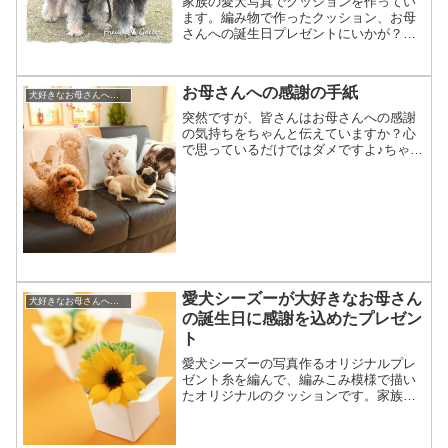
家族の愛犬写真でクッションを作ってい
ます。編み物で作ったクッション、お母
さんへの誕生日プレゼントにいかが？シ
ュナウザーの作品紹介はこちら主にプレ
ゼント等にご利用頂いている愛犬オーダ
ークッションですが、お名前入れについ
お母さんへの感謝の手紙
てのご質問を頂くことがあ...
犬好きなお母さんへの誕生日プレゼント
突然ですが、皆さんはお母さんへの感謝
の気持ちをちゃんと伝えていますか？心
で思っているだけではダメですよ♪ちゃん
と言葉にして、または文字にしたためて
届けてあげましょう。こんにちは、ファ
ンデルワンの三浅です。ペットのお写真
でオリジナルクッション...
愛犬シーズーが大好きなお母さん
犬好きなお母さんへの誕生日プレゼント
の誕生日に感謝を込めたプレゼン
ト
愛犬シーズーの写真作るオリジナルプレ
ゼント糸を編んで、編みこみ模様で描い
たオリジナルのクッションです。家族や
友達の誕生日プレゼントとしてご利用頂
いています。クッションの詳細はこちら
シーズー特集ページはこちらシーズーを