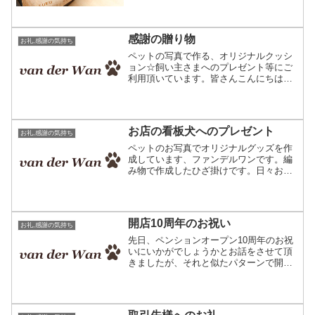
感謝の贈り物
お礼,感謝の気持ち
ペットの写真で作る、オリジナルクッシ
ョン☆飼い主さまへのプレゼント等にご
利用頂いています。皆さんこんにちは、
ファンデルワンの三浅です。このとこ
ろ、当店のお客様で、お世話になった方
へのお礼の贈り物にしたいと言う方がと
ても多いです。皆さんがどの...
お店の看板犬へのプレゼント
お礼,感謝の気持ち
ペットのお写真でオリジナルグッズを作
成しています、ファンデルワンです。編
み物で作成したひざ掛けです。日々お客
様からのご注文を頂き、ワンちゃん猫ち
ゃんのお写真で作成させて頂いていま
す。ありがとうございます。皆様が色々
な用途でご利用になられてい...
開店10周年のお祝い
お礼,感謝の気持ち
先日、ペンションオープン10周年のお祝
いにいかがでしょうかとお話をさせて頂
きましたが、それと似たパターンで開店
10周年を迎えたご友人のシェフへのプレ
ゼントにご注文を頂きました。レストラ
ンのオーナーシェフの方が犬を飼ってい
たのでこれは良いと思...