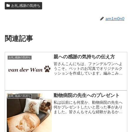
お礼,感謝の気持ち
am1m0n0
関連記事
親への感謝の気持ちの伝え方
お礼,感謝の気持ち
皆さんこんにちは、ファンデルワンへよ
うこそ。ペットのお写真でオリジナルク
ッションを作成しています。編みこみ模
様で出来たオーダーメイドのクッション
です。こちらのクッションは飼い主さま
への誕生日プレゼントとしてのご利用が
多いのですが、私も先日誕...
動物病院の先生へのプレゼント
お礼,感謝の気持ち
私は以前にも何度か、動物病院の先生へ
何かプレゼントしたいと思った事があり
ました。皆さんもそんな経験があるかも
しれません。当店でプレゼントによく使
われるのはニットのクッション。ペット
の写真で作るオーダーの編み物グッズ商
品一覧を見る私がプレゼン...