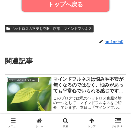
トップへ戻る
ペットロスの不安を克服 瞑想・マインドフルネス
am1m0n0
関連記事
マインドフルネスは悩みや不安が
ペットロスの不安を克服 瞑想・マインドフルネス
無くなるのではなく、悩みがあっ
ても平常心でいられる感じです
【ペットロス克服体験記】
このブログでは私のペットロス克服体験
の一つとして、マインドフルネスをご紹
介しています。本日は「マインドフルネ
スとはどのようなものなのか」というテ
ーマでご紹介したいと思います。尚、あ
くまで私の体験記になります。私は瞑想
ネガティブ思考が止まらない（ペ
ペットロスの不安を克服 瞑想・マインドフルネス
の専門家ではないので予め...
メニュー
ホーム
検索
トップ
サイドバー
ットロス克服体験記）