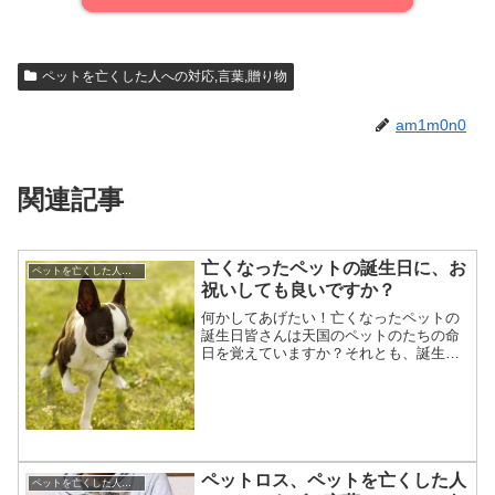
ペットを亡くした人への対応,言葉,贈り物
am1m0n0
関連記事
亡くなったペットの誕生日に、お
ペットを亡くした人への対応,言葉,贈り物
祝いしても良いですか？
何かしてあげたい！亡くなったペットの
誕生日皆さんは天国のペットのたちの命
日を覚えていますか？それとも、誕生日
の方を覚えていますか？私たちは愛犬ム
ックの命日には特に何もしませんが、誕
生日には8年経った今でも家族の話題に上
がります。そして、あれ...
ペットロス、ペットを亡くした人
ペットを亡くした人への対応,言葉,贈り物