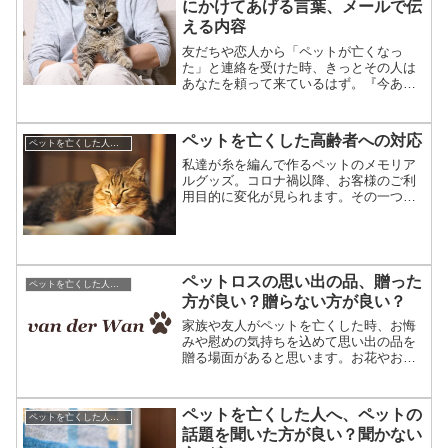
にかけてあげる言葉、メールで伝
える内容
友だちや恋人から「ペットが亡くなっ
た」と連絡を受けた時、きっとその人は
あなたを頼って来ているはず。『今あな
たの助けが必要です。』と、助けを求め
ているはずです。でも私たちは何が出来
るでしょうか。支えてあげる言葉。守っ
ペットを亡くした高齢者への対応
ペットを亡くした人への対応,言葉,贈り物
てあげる言葉。それらを探し...
私達が糸を編んで作るペットのメモリア
ルグッズ。コロナ禍以降、お客様のご利
用目的に変化が見られます。その一つ
が、ペットを亡くされた高齢者への贈り
物としてのご利用です。皆様の状況を紹
介しつつ、ペットを亡くされた高齢者へ
のケアの重要性を考えてみま...
ペットロスの思い出の品、贈った
ペットを亡くした人への対応,言葉,贈り物
方が良い？贈らない方が良い？
家族や友人がペットを亡くした時、お悔
みや慰めの気持ちを込めて思い出の品を
贈る場面があると思います。お花やお線
香等、あまり気を遣わずに贈れる物もあ
ると思いますが、私たちがいつも相談を
受けるのは、写真を使ったオーダーメイ
ペットを亡くした人へ、ペットの
ペットを亡くした人への対応,言葉,贈り物
ド商品をプレゼントしたい...
話題を聞いた方が良い？聞かない