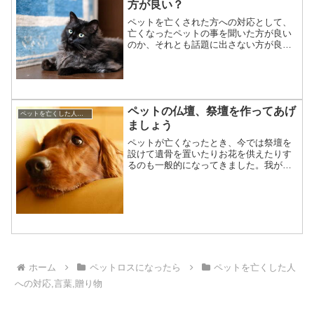
方が良い？
ペットを亡くされた方への対応として、
亡くなったペットの事を聞いた方が良い
のか、それとも話題に出さない方が良い
のか、気を使う場面があります。私はペ
ットのメモリアルグッズを作る、ニット
作家をしています。その関係もあり、
日々ペットロスの相談を受け...
ペットの仏壇、祭壇を作ってあげ
ペットを亡くした人への対応,言葉,贈り物
ましょう
ペットが亡くなったとき、今では祭壇を
設けて遺骨を置いたりお花を供えたりす
るのも一般的になってきました。我が家
の愛犬ムックが亡くなったのはもう20年
くらい前。当時はペットの骨壺なんて売
っていなかったし、礼拝場でも骨を拾う
事さえなく、遺骨はほか...
ホーム
ペットロスになったら
ペットを亡くした人
への対応,言葉,贈り物