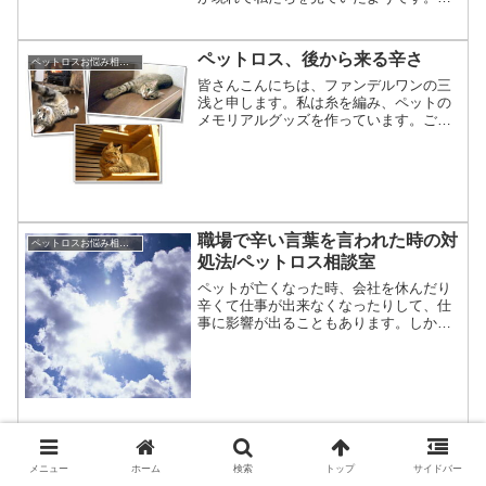
ると近所の方が言われました。「あ、猫
ちゃん、かわいいねぇ。」そしてこう続
きました。「うちの子、亡くなった
ペットロス、後から来る辛さ
ペットロスお悩み相談室 / 良くある相談と克服のアドバイス
の。」愛犬が亡くなったのは数...
皆さんこんにちは、ファンデルワンの三
浅と申します。私は糸を編み、ペットの
メモリアルグッズを作っています。ご依
頼を受ける時、お客様からペットロスの
相談を受けることもあります。このコー
ナーでは、お客様から良くある相談内容
をご紹介しています。本日...
職場で辛い言葉を言われた時の対
ペットロスお悩み相談室 / 良くある相談と克服のアドバイス
処法/ペットロス相談室
ペットが亡くなった時、会社を休んだり
辛くて仕事が出来なくなったりして、仕
事に影響が出ることもあります。しか
し、ペットが亡くなった事を職場の上司
や同僚に打ち明けると、逆に酷い言葉が
返ってくることもあります。「ペットが
死んだくらいで・・・」等と...
ペットに掛ける高額な治療費、手
ペットロスお悩み相談室 / 良くある相談と克服のアドバイス
術費
メニュー
ホーム
検索
トップ
サイドバー