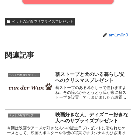
ペットの写真でサプライズプレゼント
am1m0n0
関連記事
薪ストーブと犬のいる暮らし/父
ペットの写真でサプライズプレゼント
へのクリスマスプレゼント
薪ストーブのある暮らしって憧れますよ
ね。その憧れからとうとう我が家に薪ス
トーブを設置してしまいました☆設置す
るまえ、色々な業者の方から説明を伺っ
ているとき、とある会社の社長さん宅で
は薪ストーブと大型犬のバーニーズマウ
映画好きな人、ディズニー好きな
ペットの写真でサプライズプレゼント
ンテンドッグがいるそうで...
人へのサプライズプレゼント
今回は映画やアニメが好きな人への誕生日プレゼントに贈られたケ
ースとして、映画のポスターや俳優の写真でオリジナルのひざ掛け