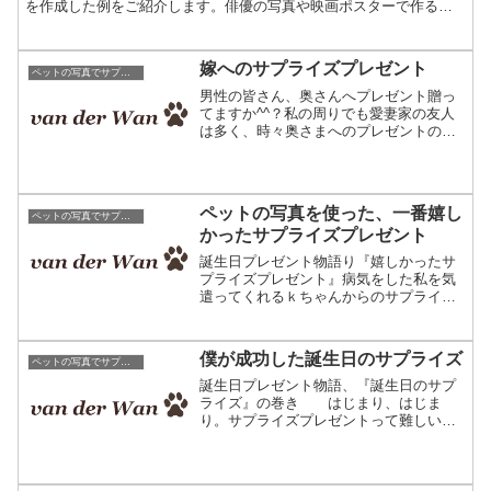
を作成した例をご紹介します。俳優の写真や映画ポスターで作るオ
リジナルグッズまず、当店で何を作っているかご紹介します。当
店...
嫁へのサプライズプレゼント
ペットの写真でサプライズプレゼント
男性の皆さん、奥さんへプレゼント贈っ
てますか^^？私の周りでも愛妻家の友人
は多く、時々奥さまへのプレゼントの相
談を受ける場合があります。今日はそん
なお話しで、誕生日プレゼント物語のは
じまりはじまり。ペットの写真で作るサ
プライズプレゼント フ...
ペットの写真を使った、一番嬉し
ペットの写真でサプライズプレゼント
かったサプライズプレゼント
誕生日プレゼント物語り『嬉しかったサ
プライズプレゼント』病気をした私を気
遣ってくれるｋちゃんからのサプライズ
プレゼントは嬉しいを通り越して驚きそ
のものでした。嬉しかったサプライズプ
レゼント病気からの再スタート3年前、私
僕が成功した誕生日のサプライズ
ペットの写真でサプライズプレゼント
は仕事とプライベートの...
誕生日プレゼント物語、『誕生日のサプ
ライズ』の巻き はじまり、はじま
り。サプライズプレゼントって難しい。
困った。。飲み会の幹事は苦手。旅行の
段取りも無理。そんな計画性のない俺。
彼女の誕生日にサプライズ的な演出を考
えたのだが...。まずはネ...