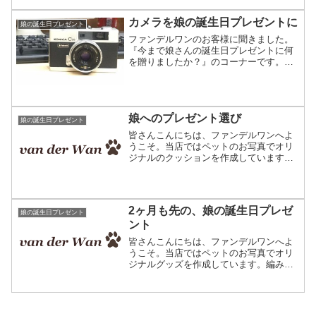
んの誕生日プレゼント用に注文されたお
客様へ、今までどんなお祝...
カメラを娘の誕生日プレゼントに
娘の誕生日プレゼント
ファンデルワンのお客様に聞きました。
『今まで娘さんの誕生日プレゼントに何
を贈りましたか？』のコーナーです。当
店ではペットの写真からオーダーメイド
グッズを作っています。今回はペットオ
リジナルグッズを娘さんにプレゼントし
たと言うお客様へ、今まで...
娘へのプレゼント選び
娘の誕生日プレゼント
皆さんこんにちは、ファンデルワンへよ
うこそ。当店ではペットのお写真でオリ
ジナルのクッションを作成しています。
ご家族やお友達の飼い主さまへのプレゼ
ントにいかが？私の娘は今年10歳。そろ
そろ誕生日プレゼントも難しくなってく
る年頃です（笑）子供の...
2ヶ月も先の、娘の誕生日プレゼ
娘の誕生日プレゼント
ント
皆さんこんにちは、ファンデルワンへよ
うこそ。当店ではペットのお写真でオリ
ジナルグッズを作成しています。編み物
で出来たクッションです。プレゼント用
のご利用が多いです♪さて、普段私たちが
作成しているクッションは飼い主さまへ
のプレゼント用が多いの...