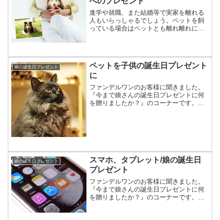
へのプレゼント
進学や就職、また結婚等で実家を離れる
人もいらっしゃるでしょう。ペットを飼
っている場合はペットとも離れ離れにな
ってしまうと思います。そんな家族への
お祝いや応援の気持ちを込めたプレゼン
トに使われるシーンをご紹介します。ペ
ットの写真で作るオリジナ...
ペットを子供の誕生日プレゼント
娘の誕生日プレゼント
に
ファンデルワンのお客様に聞きました。
『今まで娘さんの誕生日プレゼントに何
を贈りましたか？』のコーナーです。フ
ァンデルワンではペットの写真からオー
ダーメイドグッズを作っています。娘さ
んの誕生日プレゼント用に注文されたお
客様へ、今までどんなお祝...
スマホ、タブレット/娘の誕生日
娘の誕生日プレゼント
プレゼント
ファンデルワンのお客様に聞きました。
『今まで娘さんの誕生日プレゼントに何
を贈りましたか？』のコーナーです。フ
ァンデルワンではペットの写真からオー
ダーメイドグッズを作っています。娘さ