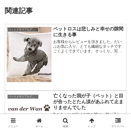
関連記事
ペットロスは悲しみと幸せの隙間
ペットメモリアルグッズがペットロスの支えになったお話し
に生きる事
お客様からレビューを頂きました。だい
ぶお気に入り。とても繊細なタッチです
ごくよくできています。そっくり。写真
よりいっそう愛くるしい。ファスナーも
ついているので洗えるのもいいです。で
も見るたびにやはり悲しくなってしま
う。矛盾してますが、励みに...
亡くなった我が子（ペット）と目
ペットメモリアルグッズがペットロスの支えになったお話し
が合ったとたん涙があふれて止ま
りませんでした
Bさま：ひざ掛けの箱を開け、我が子と
目が合ったとたん涙があふれて止まりま
せんでした。夫に、それだけ涙が出るほ
メニュー
ホーム
検索
トップ
サイドバー
ど愛して、頑張ったんだから、もう後悔