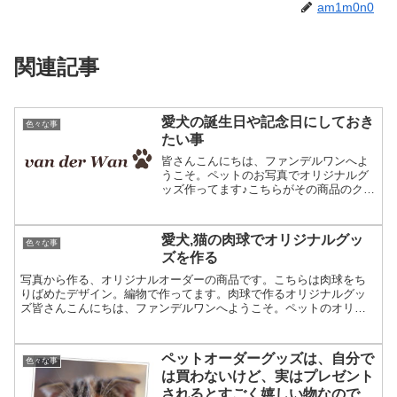
am1m0n0
関連記事
愛犬の誕生日や記念日にしておき
色々な事
たい事
皆さんこんにちは、ファンデルワンへよ
うこそ。ペットのお写真でオリジナルグ
ッズ作ってます♪こちらがその商品のクッ
ション。愛犬のお誕生日の記念にいかが
^^？改めましてこんにちは、ファンデル
ワンの三浅です。当店にも以前看板犬と
愛犬,猫の肉球でオリジナルグッ
色々な事
なる大きな犬が住んで...
ズを作る
写真から作る、オリジナルオーダーの商品です。こちらは肉球をち
りばめたデザイン。編物で作ってます。肉球で作るオリジナルグッ
ズ皆さんこんにちは、ファンデルワンへようこそ。ペットのオリジ
ナルオーダーグッズを作ってます☆このオーダークッションにペ
ッ...
ペットオーダーグッズは、自分で
色々な事
は買わないけど、実はプレゼント
されるとすごく嬉しい物なので