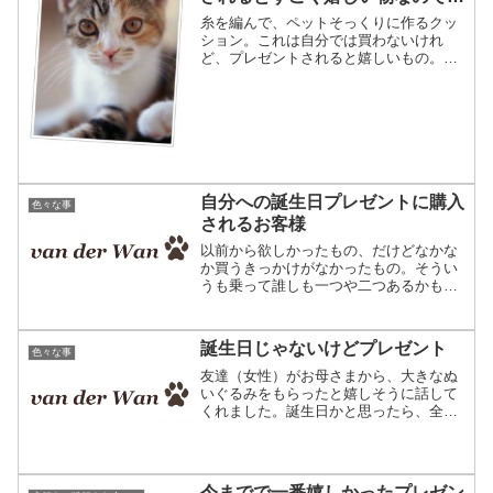
す。
糸を編んで、ペットそっくりに作るクッ
ション。これは自分では買わないけれ
ど、プレゼントされると嬉しいもの。例
えばちょっと高級な物だったり、あこが
れの商品だったり・・・。実用的な物で
あればおしゃれを追求したキッチン用
品。機能が豊富な家電など。ペ...
自分への誕生日プレゼントに購入
色々な事
されるお客様
以前から欲しかったもの、だけどなかな
か買うきっかけがなかったもの。そうい
うも乗って誰しも一つや二つあるかもし
れません。私も3つ4つと･･･（笑）今日
は自分へのプレゼントにご購入されるお
客様のお話をさせて頂きます。きっかけ
誕生日じゃないけどプレゼント
色々な事
は自分への誕生日プレ...
友達（女性）がお母さまから、大きなぬ
いぐるみをもらったと嬉しそうに話して
くれました。誕生日かと思ったら、全く
何も無いそう。聞くと、お母さまは何も
無いときに突然プレゼントをくれるそう
です。そういえば、私も頂いたことがあ
ります。友人というのか、...
今までで一番嬉しかったプレゼン