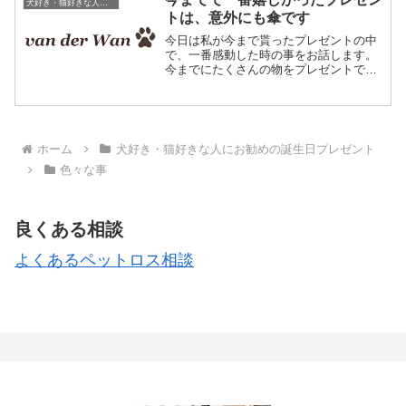
犬好き・猫好きな人にお勧めの誕生日プレゼント
トは、意外にも傘です
今日は私が今まで貰ったプレゼントの中
で、一番感動した時の事をお話します。
今までにたくさんの物をプレゼントで貰
いました。ブランドの物、結構お高いブ
ーツ、高級包丁（料理好きです）等な
ど・・・でも一番嬉しかったのは、意外
にも傘なのです。その理由を...
ホーム
犬好き・猫好きな人にお勧めの誕生日プレゼント
色々な事
良くある相談
よくあるペットロス相談