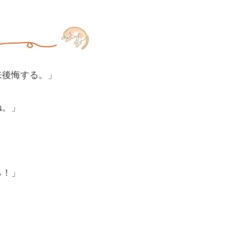
来後悔する。」
ね。」
ら！」