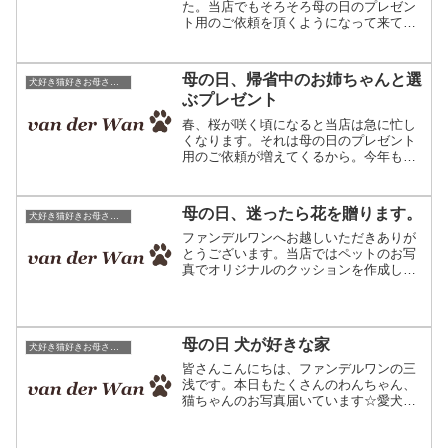
た。当店でもそろそろ母の日のプレゼン
ト用のご依頼を頂くようになって来てお
ります。こちらは、ペットの写真で作る
オリジナルプレゼントのファンデルワン
です。母の日前には注文が大変混み合い
母の日、帰省中のお姉ちゃんと選
犬好き猫好きお母さんへ母の日プレゼント
ますのでご依頼はお早めに...
ぶプレゼント
春、桜が咲く頃になると当店は急に忙し
くなります。それは母の日のプレゼント
用のご依頼が増えてくるから。今年もま
た母の日用にご利用になられるお客様か
らのご注文が増えております。ペットの
写真で作るオリジナルプレゼント クッ
母の日、迷ったら花を贈ります。
犬好き猫好きお母さんへ母の日プレゼント
ションひざ掛けなどペット...
ファンデルワンへお越しいただきありが
とうございます。当店ではペットのお写
真でオリジナルのクッションを作成して
います。今年も母の日が近づいて来まし
た。当店では一年の中で、年に2番目に忙
しい時期になります。ちなみに一番はク
リスマスです^^今年の...
母の日 犬が好きな家
犬好き猫好きお母さんへ母の日プレゼント
皆さんこんにちは、ファンデルワンの三
浅です。本日もたくさんのわんちゃん、
猫ちゃんのお写真届いています☆愛犬の
写真で作るオリジナルクッション。主に
プレゼントとしてご利用いただいていま