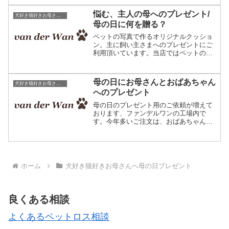
す。今年も母の日シーズンがやってきま
したね。皆さんプレゼント...
悩む、主人の母へのプレゼント/
犬好き猫好きお母さんへ母の日プレゼント
母の日に何を贈る？
ペットの写真で作るオリジナルクッショ
ン。主に飼い主さまへのプレゼントにご
利用頂いています。当店ではペットのお
写真でオリジナルのクッションを作成し
ています。印刷ではない、編み物で出来
た作品ですのでサプライズプレゼントに
母の日にお母さんとおばあちゃん
犬好き猫好きお母さんへ母の日プレゼント
いかがでしょうか。本日は...
へのプレゼント
母の日のプレゼント用のご依頼が増えて
おります、ファンデルワンの工場内で
す。今年多いご注文は、おばあちゃんへ
贈るプレゼント。年によってご要望の傾
向が変わるのですが、精一杯の対応をさ
せて頂いております。ペットの写真で作
るオリジナルプレゼント 母...
ホーム
犬好き猫好きお母さんへ母の日プレゼント
良くある相談
よくあるペットロス相談