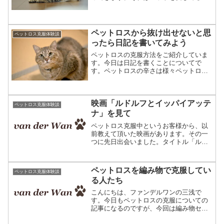
ですから当然のことと思います。寂しさ
がぶり返してきた時、自分を支えてくれ
る物があると心強いですよね。皆さんに
は、いつでも持ち歩けるペッ...
ペットロスから抜け出せないと思
ペットロス克服体験談
ったら日記を書いてみよう
ペットロスの克服方法をご紹介していま
す。今日は日記を書くことについてで
す。ペットロスの辛さは様々ペットロス
と言う言葉が出来たおかげで私もある程
度助けられた部分があります。この言葉
のおかげで、自分の状況を客観視できる
映画「ルドルフとイッパイアッテ
ようになります。ちょうど、...
ペットロス克服体験談
ナ」を見て
ペットロス克服中というお客様から、以
前教えて頂いた映画があります。その一
つに先日出会いました。タイトル「ルド
ルフとイッパイアッテナ」「イッパイア
ッテナ」という言葉はなんとなく【たく
さんある】みたいな意味のある言葉なん
ペットロスを編み物で克服してい
ペットロス克服体験談
だろうと思っていましたが...
る人たち
こんにちは、ファンデルワンの三浅で
す。今日もペットロスの克服についての
記事になるのですが、今回は編み物セラ
ピーについてお話ししてみたいと思いま