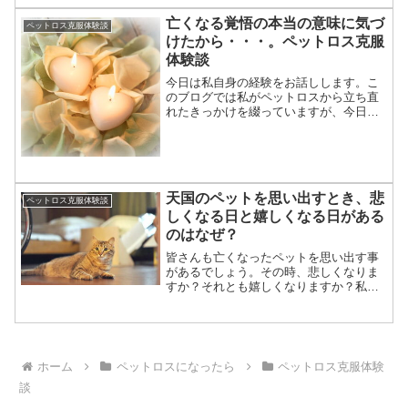
す。ペットロスの苦しみを完全に克服す
るのは難しいですので、気持ちを落ち着
亡くなる覚悟の本当の意味に気づ
ペットロス克服体験談
かせる方法と言った方が正し...
けたから・・・。ペットロス克服
体験談
今日は私自身の経験をお話しします。こ
のブログでは私がペットロスから立ち直
れたきっかけを綴っていますが、今日は
その一つ、「亡くなる覚悟」についてお
話ししたいと思います。私は毎日のよう
に、お客様からペットロスのお話しを聞
く身です。その為、いつか...
天国のペットを思い出すとき、悲
ペットロス克服体験談
しくなる日と嬉しくなる日がある
のはなぜ？
皆さんも亡くなったペットを思い出す事
があるでしょう。その時、悲しくなりま
すか？それとも嬉しくなりますか？私は
悲しくなる日もあるし、嬉しくなる日も
あります。本日は天国のペットを思い出
す時の気持ちについて書いてみます。天
国のペットを思い出すこち...
ホーム
ペットロスになったら
ペットロス克服体験
談