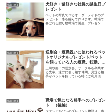
飼い主さまへのプレゼントにご利用頂い
犬好き・猫好きな社長の誕生日プ
職場で贈る
ています。改めましてこん...
レゼント
ペットの写真で作るオーダーメイドのプ
レゼント！糸を編んで作ります。職場で
喜ばれる贈り物職場で誕生日プレゼント
を贈る会社って素敵だと思います！きっ
と職場の雰囲気もよく、皆さんがちゃん
とコミュニケーションが取れている証拠
だと思います。当店のお客...
送別会・退職祝いに使われるペッ
職場で贈る
トオリジナルプレゼント/ペット
を飼っている人の退職、転勤、異
動
上司や部下の送別会。サークルを卒業す
る先輩。遠方に引っ越す仲間。見送る相
手がペットを飼っている時にご利用頂い
ているプレゼントがこちら。糸を編んで
作るペットオーダークッション『送別会
を行う事になりました。その人はペット
を飼っているので、オリジ...
職場で気になる相手へのプレゼン
職場で贈る
ト （後編）
ファンデルワンのプレゼント物語り、職