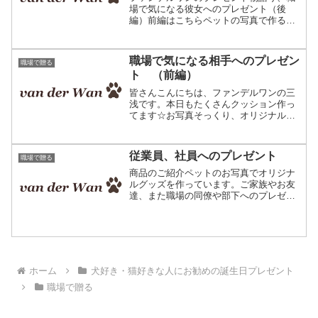
場で気になる彼女へのプレゼント（後
編）前編はこちらペットの写真で作るオ
リジナルクッションＴ君からもらったス
トラップ。付けずにそのまましまってあ
る。帰り道、コンビニに行ってみた。同
職場で気になる相手へのプレゼン
職場で贈る
じストラップはもう置いてな...
ト （前編）
皆さんこんにちは、ファンデルワンの三
浅です。本日もたくさんクッション作っ
てます☆お写真そっくり、オリジナルク
ッション。 プレゼントにいかが？当店
にはさまざまなお客様がそれぞれ色々な
目的でクッションをご注文して下さいま
従業員、社員へのプレゼント
職場で贈る
す。例えばペットを飼って...
商品のご紹介ペットのお写真でオリジナ
ルグッズを作っています。ご家族やお友
達、また職場の同僚や部下へのプレゼン
トにご利用頂いています。こちらは猫ち
ゃん。編物で作ったクッションです。ご
利用用途のご提案皆さんこんにちは、フ
ァンデルワンへようこそ。...
ホーム
犬好き・猫好きな人にお勧めの誕生日プレゼント
職場で贈る