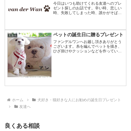
今日はいつも助けてくれる友達へのプレ
ゼント探しのお話です。辛い時、悲しい
時、失敗してしまった時、誰かがそばに
いてくれたり話しを聞いてくれたりする
ととても心強く、落ち込んでいた気持ち
も救われるかもしれません。自分が辛い
時に助けてくれる友達はあ...
ペットの誕生日に贈るプレゼント
友達へ
ファンデルワンへお越し頂きありがとう
ございます。糸を編んでペットを描き、
ひざ掛けやクッションなどを作っていま
す。普段は飼い主である家族や彼女さん
への誕生日プレゼントに使われることが
多いのですが、時々ペットちゃんの誕生
日や記念日にご利用頂いて...
ホーム
犬好き・猫好きな人にお勧めの誕生日プレゼント
友達へ
良くある相談