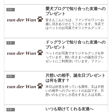
のプレゼント選びについてご案内させて
頂きます。愛犬の写真で作...
愛犬ブログで知り合った友達への
友達へ
プレゼント
皆さんこんにちは、ファンデルワンへお
越し頂きありがとうございます。当店で
はペットのお写真でオリジナルグッズを
作成しています。お写真そっくりのオリ
ジナルクッション。編み物で出来た作品
です。改めましてこんにちは、ファンデ
ドッグランで知り合った友達への
友達へ
ルワンの三浅と申します。...
プレゼント
ペットのお写真でオリジナルグッズを作
っています。飼い主さまへの誕生日プレ
ゼントにご利用頂いています。ファンデ
ルワンのブログへようこそ。皆さんは大
切な友達へのプレゼント、どのようなも
のを贈りますか？高価な物？ふたり共通
片想いの相手、誕生日プレゼント
友達へ
の趣味の物？思い出の品？...
は何を渡す？
本日は好意を持っている異性、又は片想
いの相手へのプレゼントのお話です。片
想いのもどかしさ恋をすると人は元気に
なり、不安になり、強くなり、自分の中
の色々なものが変化すると思います。今
まで友達だった相手の人が本当は好きだ
いつも助けてくれる友達へ
友達へ
ったと気付く瞬間ってあり...