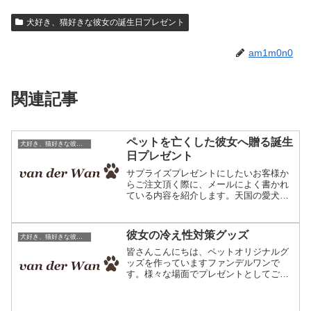
犬好き、猫好きな彼女の誕生日プレゼント
am1m0n0
関連記事
ペットを亡くした彼女へ贈る誕生
犬好き、猫好きな彼女の誕生日プレゼント
日プレゼント
サプライズプレゼントにしたいお客様か
らご注文頂く際に、メールによく書かれ
ている内容を紹介します。天国の愛犬か
らのプレゼント彼女の誕生日プレゼント
に、愛犬のオリジナルクッションを贈ろ
うと思います。この写真の犬は彼女が飼
彼女の冷え性対策グッズ
犬好き、猫好きな彼女の誕生日プレゼント
っていた犬ですが、半年前...
皆さんこんにちは、ペットオリジナルグ
ッズを作っていますファンデルワンで
す。様々な場面でプレゼントとしてご利
用頂いていますが、本日は冷え性の彼女
さんへ贈る場面をご紹介させて頂きま
す。商品はこちら。ペットオリジナルグ