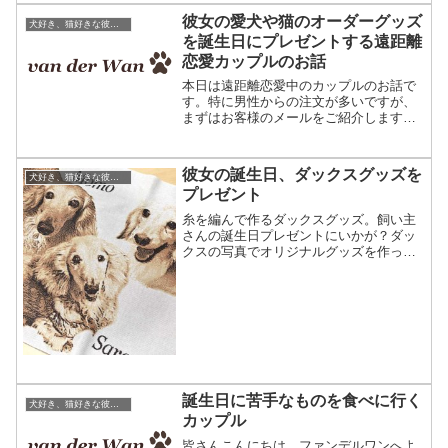
ッズです。冷え性の彼女への誕...
彼女の愛犬や猫のオーダーグッズ
犬好き、猫好きな彼女の誕生日プレゼント
を誕生日にプレゼントする遠距離
恋愛カップルのお話
本日は遠距離恋愛中のカップルのお話で
す。特に男性からの注文が多いですが、
まずはお客様のメールをご紹介します。
ペットのお写真で作る誕生日プレゼン
ト ファンデルワンお客様からのお礼の
メールAさまより『プレゼント喜んでも
彼女の誕生日、ダックスグッズを
犬好き、猫好きな彼女の誕生日プレゼント
らえました。いつもお互いの...
プレゼント
糸を編んで作るダックスグッズ。飼い主
さんの誕生日プレゼントにいかが？ダッ
クスの写真でオリジナルグッズを作って
います。どんな作品があるか一部ご紹
介。一番人気はクッションです。たくさ
んデザインしたい場合は編物アートカル
テットがお勧め。本日は彼女...
誕生日に苦手なものを食べに行く
犬好き、猫好きな彼女の誕生日プレゼント
カップル
皆さんこんにちは、ファンデルワンへよ