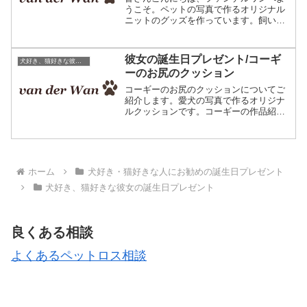
うこそ。ペットの写真で作るオリジナル
ニットのグッズを作っています。飼い主
さまへの誕生日のプレゼントにご利用頂
いております♪皆さんは食べ物の好き嫌い
はありますか？私は嫌いなものはほとん
彼女の誕生日プレゼント/コーギ
犬好き、猫好きな彼女の誕生日プレゼント
ど無いのですが、ただ激...
ーのお尻のクッション
コーギーのお尻のクッションについてご
紹介します。愛犬の写真で作るオリジナ
ルクッションです。コーギーの作品紹介
はこちらコーギーの写真で彼女にプレゼ
ントされる時の要望お尻をデザインして
欲しい彼女がコーギーを飼っているの
で、誕生日に愛犬のオリジナ...
ホーム
犬好き・猫好きな人にお勧めの誕生日プレゼント
犬好き、猫好きな彼女の誕生日プレゼント
良くある相談
よくあるペットロス相談