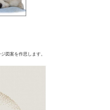
、
ージ図案を作思します。