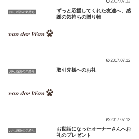
2017.07.12
ずっと応援してくれた友達へ、感
お礼,感謝の気持ち
謝の気持ちの贈り物
2017.07.12
取引先様へのお礼
お礼,感謝の気持ち
2017.07.12
お世話になったオーナーさんへお
お礼,感謝の気持ち
礼のプレゼント