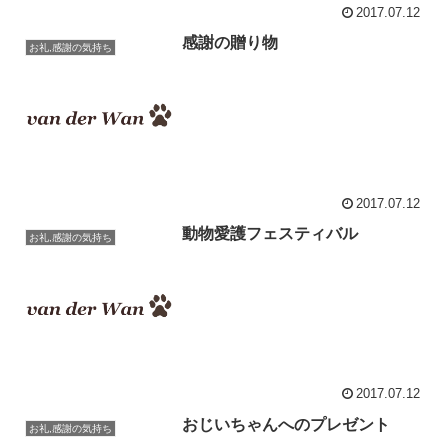
2017.07.12
感謝の贈り物
お礼,感謝の気持ち
2017.07.12
動物愛護フェスティバル
お礼,感謝の気持ち
2017.07.12
おじいちゃんへのプレゼント
お礼,感謝の気持ち