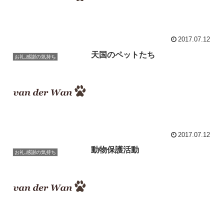
2017.07.12
天国のペットたち
お礼,感謝の気持ち
2017.07.12
動物保護活動
お礼,感謝の気持ち