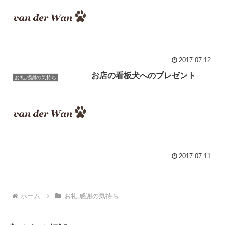
2017.07.12
お店の看板犬へのプレゼント
お礼,感謝の気持ち
2017.07.11
ホーム
お礼,感謝の気持ち